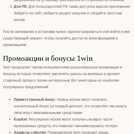
разрешения на установку приложений из сторонних источников.
Для ПК:
Для пользователей ПК также доступна версия приложения.
Зайдите на сайт, найдите раздел загрузки и следуйте простым
шагам.
После скачивания и установки нужно зарегистрироваться или войти в уже
существующий аккаунт, чтобы получить доступ ко всем функциям и
промоакциям.
Промоакции и бонусы 1win
1win предлагает своим пользователям разнообразные промоакции и
бонусы, которые позволяют увеличить шансы на выигрыш и делают
ставочный процесс более интересным. Вот некоторые из наиболее
популярных предложений:
Приветственный бонус:
Новые игроки могут получить
значительный бонус на первый депозит, что позволяет им начать
свою игру с максимальными средствами.
Кэшбэк:
Регулярные игроки могут получать возврат части
проигранных средств, что помогает минимизировать потери.
Акции на события:
Периодически 1win проводит акции,