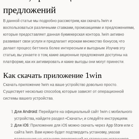
предложений
В данной статье мы подробно рассмотрим, как скачать 1win и
воспользоваться различными ставками, промоакциями и предложениями,
которые предоставляет данная букмекерская контора. 1win активно
развивает свои услуги и предлагает игрокам множество бонусов, что
делает процесс беттинга более интересным и выгодным. Изучив эту
статью, вы узнаете о том, какие акционные предложения доступны на
платформе, как их активировать и какие выгоды они могут принести.
Как скачать приложение 1win
Скачать приложение 1win на ваше устройство довольно просто.
Существует несколько способов, которые зависят от операционной
системы вашего устройства.
Для Android:
Перейдите на официальный сайт 1win с мобильного
устройства, найдите раздел «Скачать», и следуйте инструкциям.
Для iOS:
Приложение для iOS можно скачать через App Store или с
сайта 1win. Вам нужно будет подтвердить установку, указав