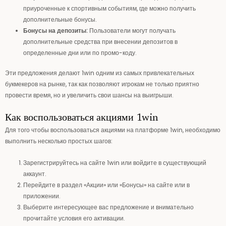
приуроченные к спортивным событиям, где можно получить
дополнительные бонусы.
Бонусы на депозиты:
Пользователи могут получать
дополнительные средства при внесении депозитов в
определенные дни или по промо-коду.
Эти предложения делают 1win одним из самых привлекательных
букмекеров на рынке, так как позволяют игрокам не только приятно
провести время, но и увеличить свои шансы на выигрыши.
Как воспользоваться акциями 1win
Для того чтобы воспользоваться акциями на платформе 1win, необходимо
выполнить несколько простых шагов:
Зарегистрируйтесь на сайте 1win или войдите в существующий
аккаунт.
Перейдите в раздел «Акции» или «Бонусы» на сайте или в
приложении.
Выберите интересующее вас предложение и внимательно
прочитайте условия его активации.