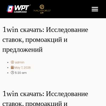
Skip
Me
to
content
1win скачать: Исследование
ставок, промоакций и
предложений
admin
May 7, 2026
5:20 am
1win скачать: Исследование
ставок, промоакций и