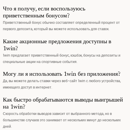
Что я получу, если воспользуюсь
приветственным бонусом?
Приветственный бонус обычно составляет определенный процент от
первого депозита, который вы можете использовать для ставок.
Какие акционные предложения доступны в
1win?
1win предлагает приветственный бонус, кэшбэк, бонусы на депозиты и
специальные акции на спортивные события.
Могу ли я использовать 1win без приложения?
Да, вы можете делать ставки через веб-сайт 1win с любого устройства,
имеющего доступ в интернет.
Как быстро обрабатываются выводы выигрышей
на 1win?
Скорость обработки выводов зависит от выбранного метода, но в
большинстве случаев это занимает от нескольких минут до нескольких
дней.