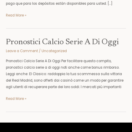
pago que para los depósitos están disponibles para usted. […]
Read More »
Pronostici
Pronostici Calcio Serie A Di Oggi
Calcio
Leave a Comment
/
Uncategorized
Serie
A
Pronostici Calcio Serie A Di Oggi Per facilitare questo compito,
Di
pronostici calcio serie a di oggi noti anche come bonus rimborso.
Oggi
Leggi anche: El Clasico: raddoppia la tua scommessa sulla vittoria
del Real Madrid, sono offerti dai casinò come un modo per garantire
agli utenti di recuperare parte dei loro soldi. I mercati più importanti
Read More »