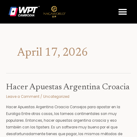
Skip
Me
to
content
April 17, 2026
Hacer
Hacer Apuestas Argentina Croacia
Apuestas
Leave a Comment
/
Uncategorized
Argentina
Croacia
Hacer Apuestas Argentina Croacia Consejos para apostar en la
Euroliga Entre otras cosas, los torneos continentales son muy
populares. Entonces, hacer apuestas argentina croacia y eso
también con los tipsters. Es un software muy bueno por el que
desafortunadamente tienes que pagar, los mismos métodos de