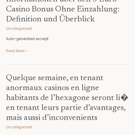
über
Casino Bonus Ohne Einzahlung:
den
5
Definition und Überblick
Euro
Uncategorized
Casino
Bonus
Auto-generated excerpt
Ohne
Einzahlung:
Read More »
Definition
und
Überblick
Quelque
Quelque semaine, en tenant
semaine,
anormaux casinos en ligne
en
tenant
habitants de l’hexagone seront li�
anormaux
en tenant leurs partie d’avantages,
casinos
en
mais aussi d’inconvenients
ligne
Uncategorized
habitants