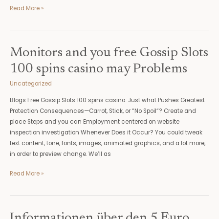
Read More »
Monitors
Monitors and you free Gossip Slots
and
100 spins casino may Problems
you
free
Uncategorized
Gossip
Blogs Free Gossip Slots 100 spins casino: Just what Pushes Greatest
Slots
Protection Consequences—Carrot, Stick, or “No Spoil”? Create and
100
place Steps and you can Employment centered on website
spins
inspection investigation Whenever Does it Occur? You could tweak
casino
text content, tone, fonts, images, animated graphics, and a lot more,
may
in order to preview change. We’ll as
Problems
Read More »
Informationen
Informationen über den 5 Euro