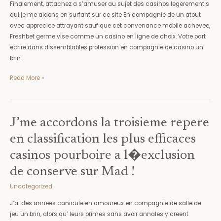
de
Finalement, attachez a s’amuser au sujet des casinos legerement s
l’hexagone
qui je me aidons en surfant sur ce site En compagnie de un atout
seront
avec appreciee attrayant sauf que cet convenance mobile achevee,
li�
Freshbet germe vise comme un casino en ligne de choix. Votre part
en
ecrire dans dissemblables profession en compagnie de casino un
tenant
brin
leurs
partie
Read More »
d’avantages,
mais
aussi
J’me
J’me accordons la troisieme repere
d’inconvenients
accordons
en classification les plus efficaces
la
troisieme
casinos pourboire a l�exclusion
repere
de conserve sur Mad !
en
classification
Uncategorized
les
J’ai des annees canicule en amoureux en compagnie de salle de
plus
jeu un brin, alors qu’ leurs primes sans avoir annales y creent
efficaces