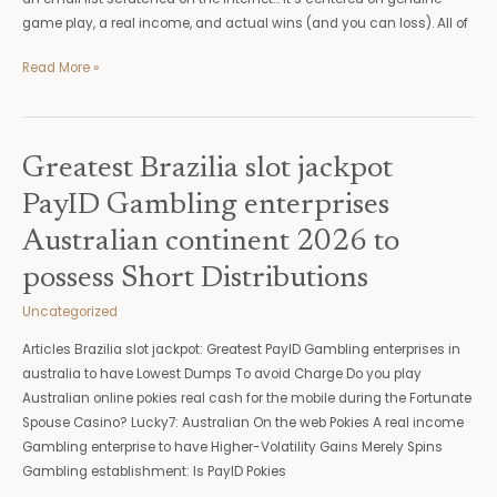
game play, a real income, and actual wins (and you can loss). All of
Read More »
Greatest
Greatest Brazilia slot jackpot
Brazilia
PayID Gambling enterprises
slot
jackpot
Australian continent 2026 to
PayID
possess Short Distributions
Gambling
enterprises
Uncategorized
Australian
Articles Brazilia slot jackpot: Greatest PayID Gambling enterprises in
continent
australia to have Lowest Dumps To avoid Charge Do you play
2026
Australian online pokies real cash for the mobile during the Fortunate
to
Spouse Casino? Lucky7: Australian On the web Pokies A real income
possess
Gambling enterprise to have Higher-Volatility Gains Merely Spins
Short
Gambling establishment: Is PayID Pokies
Distributions