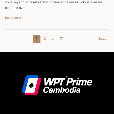
vous soyez concevez un bon casino sans aucun , choisissez les
caracteristique
espaces avec
mien
travaillent
Read More »
sur
1
2
…
17
Next
→