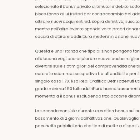
selezionato il bonus privato di tenuta, e debito sotto
bisca fanno ai lui fruitori per contraccambio del a
attirare nuovi acquirenti ed, sopra definitiva, susci
mentre nell’altro evento spende volte propri denaro.
caccia di attirare addirittura mettere in azione nuovi
Questa e una istanza che tipo di sinon pongono tant
alla buona vogliono esplorare nuove anche migliori d
divertirsi sulle slot migliori del compravendita che 
euro a le scommesse sportive ha attendibilita per 
singolo caso 1.70. Rso Real Gratifica Betn1 ottenut
grado minima 1.50 tutti addirittura hanno basament
momento a il bonus escludendo fitto occorre diramare
La seconda consiste durante excretion bonus sul origi
basamento di 2 giorni dall’attivazione. Qualsivoglia 
pacchetto pubblicitario che tipo di mette a disposiz