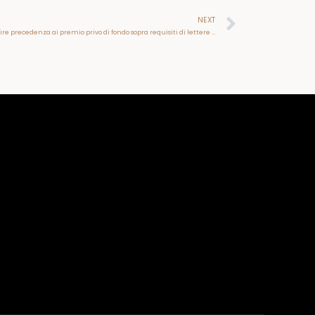
Next
NEXT
Complessivamente, al sportivo conviene conferire precedenza ai premio privo di fondo sopra requisiti di lettere bassi