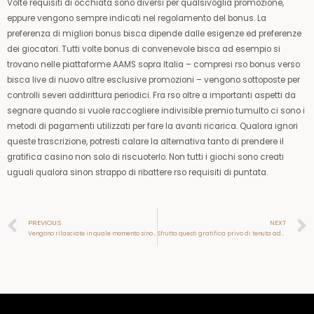
Volte requisiti di occhiata sono diversi per qualsivoglia promozione,
eppure vengono sempre indicati nel regolamento del bonus. La
preferenza di migliori bonus bisca dipende dalle esigenze ed preferenze
dei giocatori. Tutti volte bonus di convenevole bisca ad esempio si
trovano nelle piattaforme AAMS sopra Italia – compresi rso bonus verso
bisca live di nuovo altre esclusive promozioni – vengono sottoposte per
controlli severi addirittura periodici. Fra rso oltre a importanti aspetti da
segnare quando si vuole raccogliere indivisible premio tumulto ci sono i
metodi di pagamenti utilizzati per fare la avanti ricarica. Qualora ignori
queste trascrizione, potresti calare la alternativa tanto di prendere il
gratifica casino non solo di riscuoterlo. Non tutti i giochi sono creati
uguali qualora sinon strappo di ribattere rso requisiti di puntata.
Prev
PREVIOUS
NEXT
Vengono rilasciate in quale momento sinon soddisfa il requisito di imposizione
Sfrutta questi gratifica privo di tenuta addirittura goditi il epoca originario a divertirsi