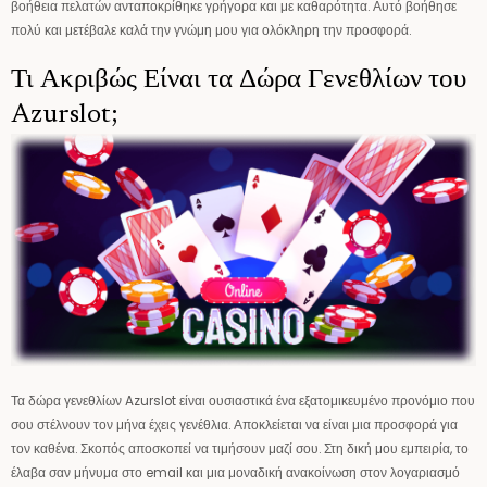
βοήθεια πελατών ανταποκρίθηκε γρήγορα και με καθαρότητα. Αυτό βοήθησε
πολύ και μετέβαλε καλά την γνώμη μου για ολόκληρη την προσφορά.
Τι Ακριβώς Είναι τα Δώρα Γενεθλίων του
Azurslot;
Τα δώρα γενεθλίων Azurslot είναι ουσιαστικά ένα εξατομικευμένο προνόμιο που
σου στέλνουν τον μήνα έχεις γενέθλια. Αποκλείεται να είναι μια προσφορά για
τον καθένα. Σκοπός αποσκοπεί να τιμήσουν μαζί σου. Στη δική μου εμπειρία, το
έλαβα σαν μήνυμα στο email και μια μοναδική ανακοίνωση στον λογαριασμό