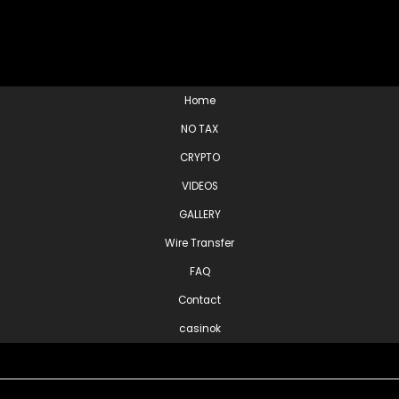
Home
NO TAX
CRYPTO
VIDEOS
GALLERY
Wire Transfer
FAQ
Contact
casinok