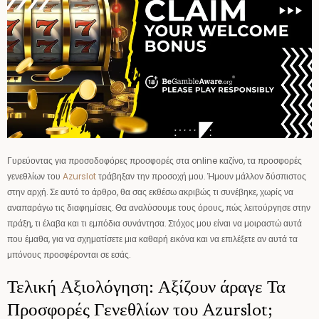
Γυρεύοντας για προσοδοφόρες προσφορές στα online καζίνο, τα προσφορές
γενεθλίων του
Azurslot
τράβηξαν την προσοχή μου. Ήμουν μάλλον δύσπιστος
στην αρχή. Σε αυτό το άρθρο, θα σας εκθέσω ακριβώς τι συνέβηκε, χωρίς να
αναπαράγω τις διαφημίσεις. Θα αναλύσουμε τους όρους, πώς λειτούργησε στην
πράξη, τι έλαβα και τι εμπόδια συνάντησα. Στόχος μου είναι να μοιραστώ αυτά
που έμαθα, για να σχηματίσετε μια καθαρή εικόνα και να επιλέξετε αν αυτά τα
μπόνους προσφέρονται σε εσάς.
Τελική Αξιολόγηση: Αξίζουν άραγε Τα
Προσφορές Γενεθλίων του Azurslot;