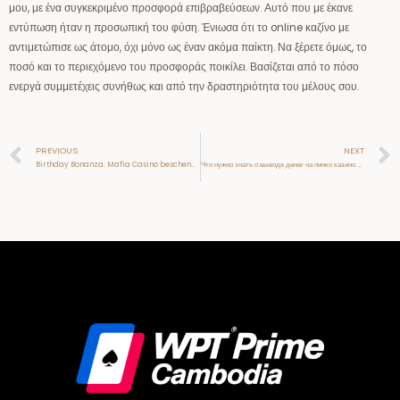
μου, με ένα συγκεκριμένο προσφορά επιβραβεύσεων. Αυτό που με έκανε
εντύπωση ήταν η προσωπική του φύση. Ένιωσα ότι το online καζίνο με
αντιμετώπισε ως άτομο, όχι μόνο ως έναν ακόμα παίκτη. Να ξέρετε όμως, το
ποσό και το περιεχόμενο του προσφοράς ποικίλει. Βασίζεται από το πόσο
ενεργά συμμετέχεις συνήθως και από την δραστηριότητα του μέλους σου.
Prev
PREVIOUS
NEXT
Birthday Bonanza: Mafia Casino beschenkt Jubilare in Österreich mit speziellen Überraschungen
Что нужно знать о выводе денег на пинко казино официальный сайт?