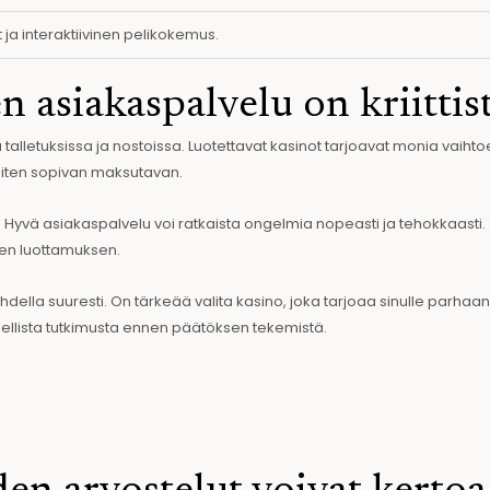
t ja interaktiivinen pelikokemus.
n asiakaspalvelu on kriittis
a talletuksissa ja nostoissa. Luotettavat kasinot tarjoavat monia vaiht
haiten sopivan maksutavan.
Hyvä asiakaspalvelu voi ratkaista ongelmia nopeasti ja tehokkaasti. 
ien luottamuksen.
della suuresti. On tärkeää valita kasino, joka tarjoaa sinulle parhaa
lellista tutkimusta ennen päätöksen tekemistä.