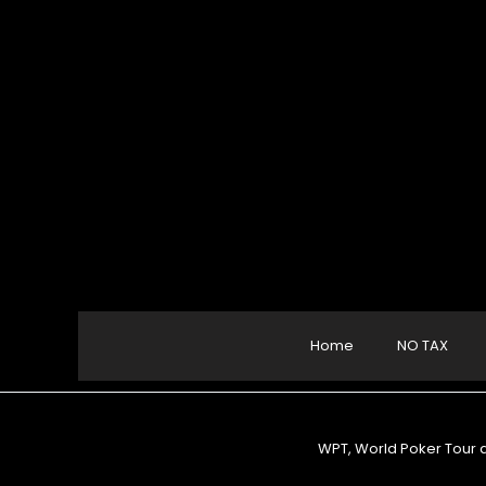
Home
NO TAX
WPT, World Poker Tour a