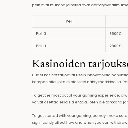
pelit ovat mukana ja mitkä ovat kierrätysvaatimuks
Peli
Peli G
3500€
Peli H
2800€
Kasinoiden tarjoukse
Uudet kasinot tarjoavat usein innovatiivisia bonuksia
kampanjoita, joita ei ole vielä nähty markkinoilla. 
To get the most out of your gaming experience, alwa
voivat asettaa erilaisia ehtoja, joten ole tarkkana 
To get started with your gaming journey, make sure
significantly affect how and when you can withdraw