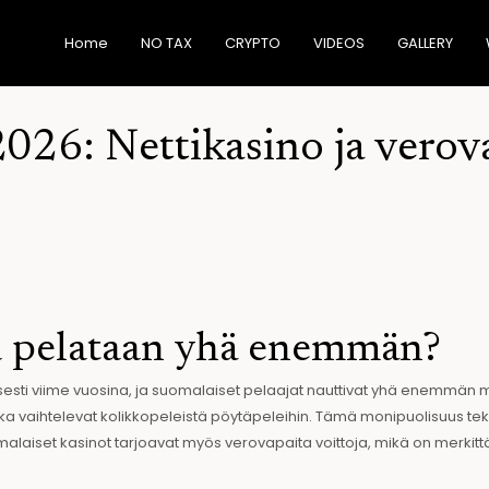
Home
NO TAX
CRYPTO
VIDEOS
GALLERY
2026: Nettikasino ja verov
la pelataan yhä enemmän?
esti viime vuosina, ja suomalaiset pelaajat nauttivat yhä enemmän m
otka vaihtelevat kolikkopeleistä pöytäpeleihin. Tämä monipuolisuus tek
omalaiset kasinot tarjoavat myös verovapaita voittoja, mikä on merkittä