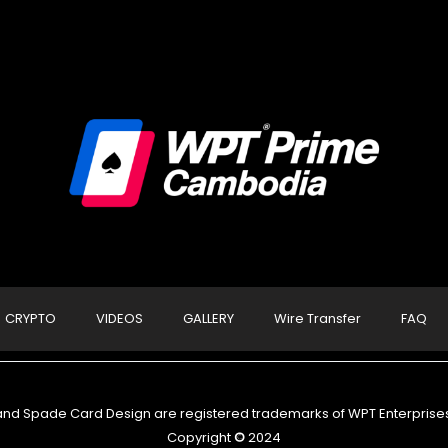
CRYPTO
VIDEOS
GALLERY
Wire Transfer
FAQ
nd Spade Card Design are registered trademarks of WPT Enterprises, I
Copyright
©
2024