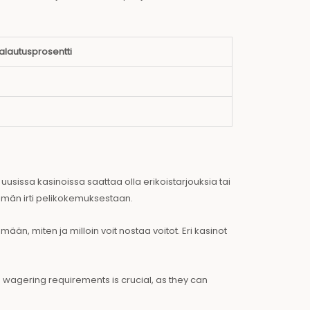
alautusprosentti
 uusissa kasinoissa saattaa olla erikoistarjouksia tai
nemmän irti pelikokemuksestaan.
, miten ja milloin voit nostaa voitot. Eri kasinot
 wagering requirements is crucial, as they can