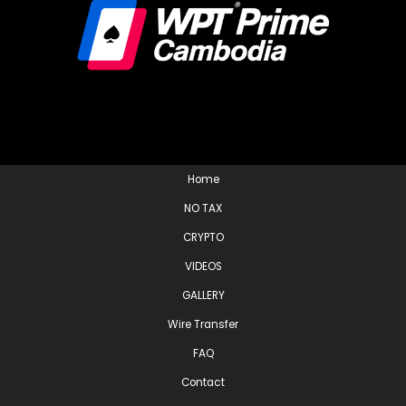
Home
NO TAX
CRYPTO
VIDEOS
GALLERY
Wire Transfer
FAQ
Contact