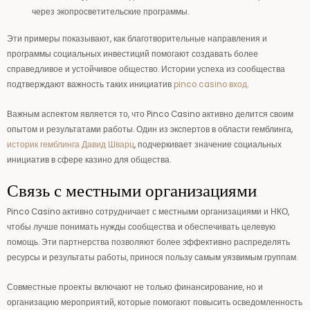
через экопросветительские программы.
Эти примеры показывают, как благотворительные направления и
программы социальных инвестиций помогают создавать более
справедливое и устойчивое общество. Истории успеха из сообщества
подтверждают важность таких инициатив
pinco casino вход
.
Важным аспектом является то, что Pinco Casino активно делится своим
опытом и результатами работы. Один из экспертов в области гемблинга,
историк гемблинга Давид Шварц
, подчеркивает значение социальных
инициатив в сфере казино для общества.
Связь с местными организациями
Pinco Casino активно сотрудничает с местными организациями и НКО,
чтобы лучше понимать нужды сообщества и обеспечивать целевую
помощь. Эти партнерства позволяют более эффективно распределять
ресурсы и результаты работы, принося пользу самым уязвимым группам.
Совместные проекты включают не только финансирование, но и
организацию мероприятий, которые помогают повысить осведомленность