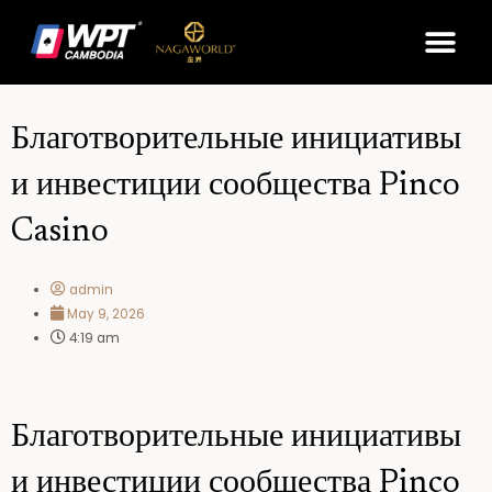
Skip
Me
to
content
Благотворительные инициативы
и инвестиции сообщества Pinco
Casino
admin
May 9, 2026
4:19 am
Благотворительные инициативы
и инвестиции сообщества Pinco