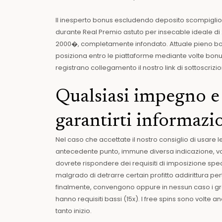
Il inesperto bonus escludendo deposito scompiglio 
durante Real Premio astuto per insecable ideale di 
2000�, completamente infondato. Attuale pieno bonu
posiziona entro le piattaforme mediante volte bonus s
registrano collegamento il nostro link di sottoscriz
Qualsiasi impegno e 
garantirti informazi
Nel caso che accettate il nostro consiglio di usare le
antecedente punto, immune diversa indicazione, volt
dovrete rispondere dei requisiti di imposizione speci
malgrado di detrarre certain profitto addirittura per
finalmente, convengono oppure in nessun caso i grat
hanno requisiti bassi (15x). I free spins sono volte 
tanto inizio.