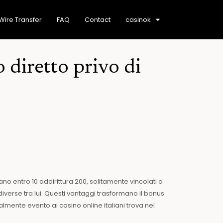
Wire Transfer
FAQ
Contact
casinok
 diretto privo di
ano entro 10 addirittura 200, solitamente vincolati a
verse tra lui. Questi vantaggi trasformano il bonus
lmente evento ai casino online italiani trova nel