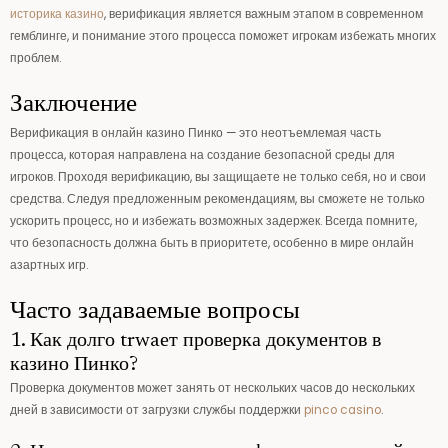
историка казино
, верификация является важным этапом в современном
гемблинге, и понимание этого процесса поможет игрокам избежать многих
проблем.
Заключение
Верификация в онлайн казино Пинко — это неотъемлемая часть
процесса, которая направлена на создание безопасной среды для
игроков. Проходя верификацию, вы защищаете не только себя, но и свои
средства. Следуя предложенным рекомендациям, вы сможете не только
ускорить процесс, но и избежать возможных задержек. Всегда помните,
что безопасность должна быть в приоритете, особенно в мире онлайн
азартных игр.
Часто задаваемые вопросы
1. Как долго trwaет проверка документов в
казино Пинко?
Проверка документов может занять от нескольких часов до нескольких
дней в зависимости от загрузки службы поддержки
pinco casino
.