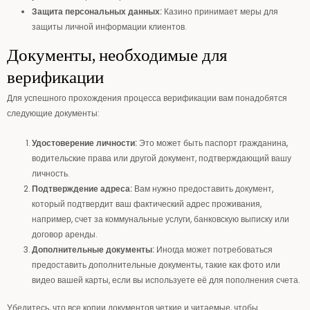
Защита персональных данных:
Казино принимает меры для
защиты личной информации клиентов.
Документы, необходимые для
верификации
Для успешного прохождения процесса верификации вам понадобятся
следующие документы:
Удостоверение личности:
Это может быть паспорт гражданина,
водительские права или другой документ, подтверждающий вашу
личность.
Подтверждение адреса:
Вам нужно предоставить документ,
который подтвердит ваш фактический адрес проживания,
например, счет за коммунальные услуги, банковскую выписку или
договор аренды.
Дополнительные документы:
Иногда может потребоваться
предоставить дополнительные документы, такие как фото или
видео вашей карты, если вы используете её для пополнения счета.
Убедитесь, что все копии документов четкие и читаемые, чтобы