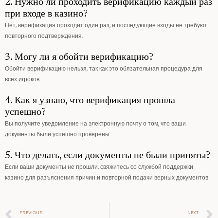
2. Нужно ли проходить верификацию каждый раз
при входе в казино?
Нет, верификация проходит один раз, и последующие входы не требуют
повторного подтверждения.
3. Могу ли я обойти верификацию?
Обойти верификацию нельзя, так как это обязательная процедура для
всех игроков.
4. Как я узнаю, что верификация прошла
успешно?
Вы получите уведомление на электронную почту о том, что ваши
документы были успешно проверены.
5. Что делать, если документы не были приняты?
Если ваши документы не прошли, свяжитесь со службой поддержки
казино для разъяснения причин и повторной подачи верных документов.
Prev
PREVIOUS
NEXT