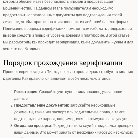
который обеспечивает безопасность игроков и предотвращает
мошенничество. На данном этапе пользователям необходимо
предоставить определенные документы для подтверждения своей
личности, чтобы гарантировать законность их действий на платформе.
Понимание процесса верификации поможет вам избежать задержек при
выводе средств и повысит уровень доверия к платформе. В этой статье
мы рассмотрим, как проходит верификация, какие документы нужны и для
чего это необходимо.
Порядок прохождения верификации
Процесс верификации в Пинко довольно прост, однако требует внимания
к деталям. Как правило, он включает в себя несколько этапов:
Регистрация:
Создайте учетную запись в казино, указав свои
данные.
Предоставление документов:
Загружайте необходимые
документы, такие как паспорт или водительские права, а также
подтверждение адреса, например, счет за коммунальные услуги.
Ожидание проверки:
Подождите, пока служба поддержки проверит
ваши данные. Это может занять от нескольких часов до нескольких