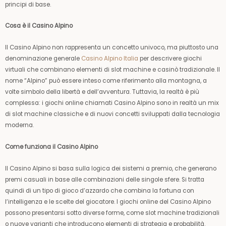
principi di base.
Cosa è il Casino Alpino
Il Casino Alpino non rappresenta un concetto univoco, ma piuttosto una
denominazione generale
Casino Alpino Italia
per descrivere giochi
virtuali che combinano elementi di slot machine e casinò tradizionale. Il
nome “Alpino” può essere inteso come riferimento alla montagna, a
volte simbolo della libertà e dell’avventura. Tuttavia, la realtà è più
complessa: i giochi online chiamati Casino Alpino sono in realtà un mix
di slot machine classiche e di nuovi concetti sviluppati dalla tecnologia
moderna.
Come funziona il Casino Alpino
Il Casino Alpino si basa sulla logica dei sistemi a premio, che generano
premi casuali in base alle combinazioni delle singole sfere. Si tratta
quindi di un tipo di gioco d’azzardo che combina la fortuna con
l’intelligenza e le scelte del giocatore. I giochi online del Casino Alpino
possono presentarsi sotto diverse forme, come slot machine tradizionali
o nuove varianti che introducono elementi di strategia e probabilità.