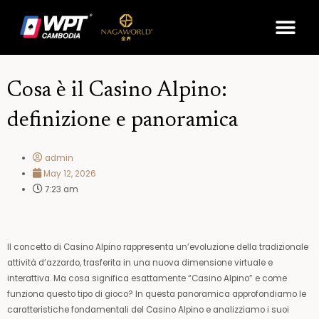
Skip
Me
to
content
Cosa è il Casino Alpino:
definizione e panoramica
admin
May 12, 2026
7:23 am
Il concetto di Casino Alpino rappresenta un’evoluzione della tradizionale
attività d’azzardo, trasferita in una nuova dimensione virtuale e
interattiva. Ma cosa significa esattamente “Casino Alpino” e come
funziona questo tipo di gioco? In questa panoramica approfondiamo le
caratteristiche fondamentali del Casino Alpino e analizziamo i suoi