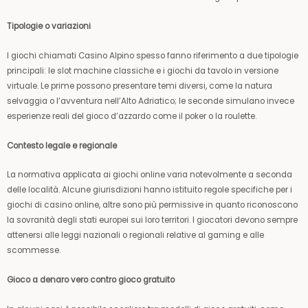
Tipologie o variazioni
I giochi chiamati Casino Alpino spesso fanno riferimento a due tipologie
principali: le slot machine classiche e i giochi da tavolo in versione
virtuale. Le prime possono presentare temi diversi, come la natura
selvaggia o l’avventura nell’Alto Adriatico; le seconde simulano invece
esperienze reali del gioco d’azzardo come il poker o la roulette.
Contesto legale e regionale
La normativa applicata ai giochi online varia notevolmente a seconda
delle località. Alcune giurisdizioni hanno istituito regole specifiche per i
giochi di casino online, altre sono più permissive in quanto riconoscono
la sovranità degli stati europei sui loro territori. I giocatori devono sempre
attenersi alle leggi nazionali o regionali relative al gaming e alle
scommesse.
Gioco a denaro vero contro gioco gratuito