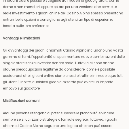
In alcuni casi è possibile scegliere tra modelli di gioco gratuiti, come
demo o non monetari, oppure optare per una versione che permette il
reale investimento. I giochi online del Casino Alpino spesso presentano
entrambe le opzioni e consigliano agli utenti un tipo di esperienza
basata sulle loro preferenze.
Vantaggi e limitazioni
Gli avvantaggi dei giochi chiamati Casino Alpino includono una vasta
gamma di temi, l’opportunità di sperimentare nuove combinazioni delle
singole sfere senza investire denaro reale. Tuttavia ci sono anche
alcune preoccupazioni legittime da considerare: come è possibile
assicurarsi che i giochi online siano onesti e trattino in modo equo tutti
gli utenti? Inoltre, qualsiasi gioco d’azzardo può avere un impatto
emotivo sul giocatore.
Mistificazioni comuni
Alcune persone ritengono di poter superare le probabilità e vincere
sempre se si utilizzano strategie o formule segrete. Tuttavia, i giochi
chiamati Casino Alpino seguono una logica che non può essere