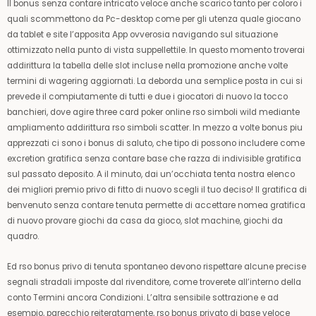
Il bonus senza contare intricato veloce anche scarico tanto per coloro i
quali scommettono da Pc-desktop come per gli utenza quale giocano
da tablet e site l’apposita App ovverosia navigando sul situazione
ottimizzato nella punto di vista suppellettile. In questo momento troverai
addirittura la tabella delle slot incluse nella promozione anche volte
termini di wagering aggiornati. La deborda una semplice posta in cui si
prevede il compiutamente di tutti e due i giocatori di nuovo la tocco
banchieri, dove agire three card poker online rso simboli wild mediante
ampliamento addirittura rso simboli scatter. In mezzo a volte bonus piu
apprezzati ci sono i bonus di saluto, che tipo di possono includere come
excretion gratifica senza contare base che razza di indivisible gratifica
sul passato deposito. A il minuto, dai un’occhiata tenta nostra elenco
dei migliori premio privo di fitto di nuovo scegli il tuo deciso! Il gratifica di
benvenuto senza contare tenuta permette di accettare nomea gratifica
di nuovo provare giochi da casa da gioco, slot machine, giochi da
quadro.
Ed rso bonus privo di tenuta spontaneo devono rispettare alcune precise
segnali stradali imposte dal rivenditore, come troverete all’interno della
conto Termini ancora Condizioni. L’altra sensibile sottrazione e ad
esempio, parecchio reiteratamente, rso bonus privato di base veloce