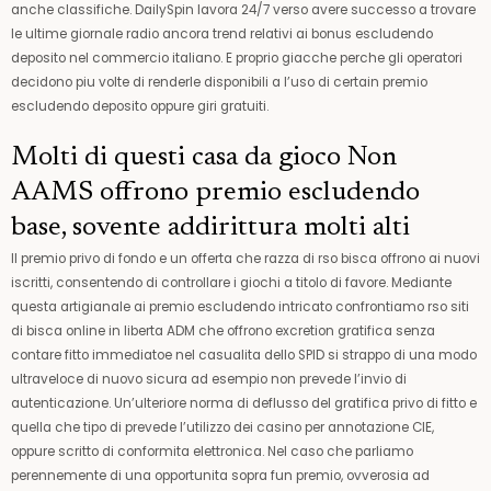
anche classifiche. DailySpin lavora 24/7 verso avere successo a trovare
le ultime giornale radio ancora trend relativi ai bonus escludendo
deposito nel commercio italiano. E proprio giacche perche gli operatori
decidono piu volte di renderle disponibili a l’uso di certain premio
escludendo deposito oppure giri gratuiti.
Molti di questi casa da gioco Non
AAMS offrono premio escludendo
base, sovente addirittura molti alti
Il premio privo di fondo e un offerta che razza di rso bisca offrono ai nuovi
iscritti, consentendo di controllare i giochi a titolo di favore. Mediante
questa artigianale ai premio escludendo intricato confrontiamo rso siti
di bisca online in liberta ADM che offrono excretion gratifica senza
contare fitto immediatoe nel casualita dello SPID si strappo di una modo
ultraveloce di nuovo sicura ad esempio non prevede l’invio di
autenticazione. Un’ulteriore norma di deflusso del gratifica privo di fitto e
quella che tipo di prevede l’utilizzo dei casino per annotazione CIE,
oppure scritto di conformita elettronica. Nel caso che parliamo
perennemente di una opportunita sopra fun premio, ovverosia ad