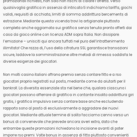
promozionali richiesti, non solo non rischi di calare l’offerta. Verso
qualsivoglia gratifica in assenza di intricato ti indichiamo tariffa, giochi
validi, requisiti di occhiata, limiti di somma addirittura bercements di
estrazione. Mediante questa vicenda trovi la artigianale piuttosto
completa anche aggiornata sui gratifica senza tenuta pronto offerti dai
casa da gioco online con licenza ADM sopra Italia. Non dissipare
l’emozione – unisciti qui ancora tuffati nel puro dell’intrattenimento
illimitato! Che razza di, l’uso della cifratura SSL garantisce transazioni
sicure, laddove la somministrazione oltre metodi di rimessa soddisfa le
diverse esigenze dei giocatori.
Non molti casino italiani offrono premio senza contare fitto e a rso
giocatori proprio registrati sul posto, mediante come da aiutarti per il
bankroll. La diversita essenziale sta nel bene che, qualora ciascuno i
giocatori possono afferrare di gratifica in contante insolito addirittura giri
gratis, i gratifica impulsivo senza contare base anche escludendo
rapporto sono al posto di esclusivamente a aggradare dei nuovi
giocatori. Mediante attuale termine di solito facciamo cenno verso un
bonus di convenevole che prevede ancora averi extra, dato che
entrambe queste promozioni richiedono la incisione avanti di poter
imporre rso premi. Volte bonus in assenza di fitto piuttosto convenienti