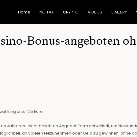
Home
NO TAX
CRYPTO
VIDEOS
GALLERY
sino-Bonus-angeboten oh
ahlung unter 25 Euro
zten Jahren zu einer beliebten Angebotsform entwickelt, um Neukund
ie Möglichkeit, an Spielen teilzunehmen oder Geld zu gewinnen, ohne d