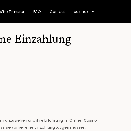
Wire Transfer
FAQ
Contact
casinok
ne Einzahlung
en anzuziehen und ihre Erfahrung im Online-Casino
ass sie vorher eine Einzahlung tätigen müssen.