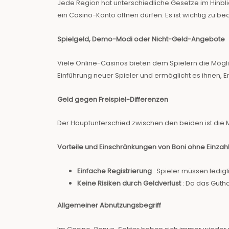
Jede Region hat unterschiedliche Gesetze im Hinbli
ein Casino-Konto öffnen dürfen. Es ist wichtig zu be
Spielgeld, Demo-Modi oder Nicht-Geld-Angebote
Viele Online-Casinos bieten dem Spielern die Mögli
Einführung neuer Spieler und ermöglicht es ihnen,
Geld gegen Freispiel-Differenzen
Der Hauptunterschied zwischen den beiden ist die M
Vorteile und Einschränkungen von Boni ohne Einzah
Einfache Registrierung
: Spieler müssen ledig
Keine Risiken durch Geldverlust
: Da das Guth
Allgemeiner Abnutzungsbegriff