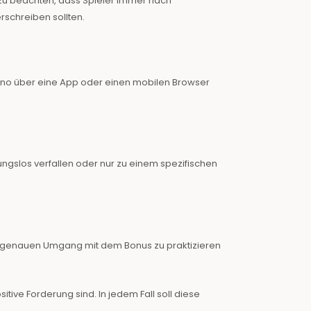
 zu beachten, dass Spieler immer nach
schreiben sollten.
sino über eine App oder einen mobilen Browser
ungslos verfallen oder nur zu einem spezifischen
nen genauen Umgang mit dem Bonus zu praktizieren
tive Forderung sind. In jedem Fall soll diese