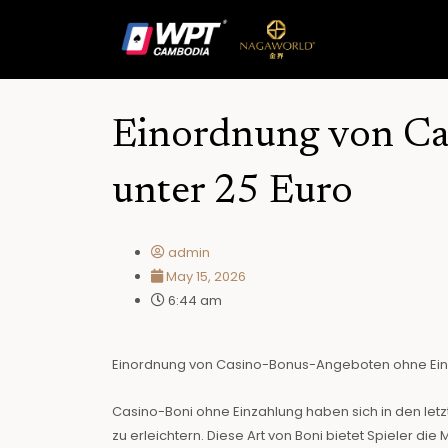
Skip
to
content
Einordnung von Ca
unter 25 Euro
admin
May 15, 2026
6:44 am
Einordnung von Casino-Bonus-Angeboten ohne Einz
Casino-Boni ohne Einzahlung haben sich in den let
zu erleichtern. Diese Art von Boni bietet Spieler d