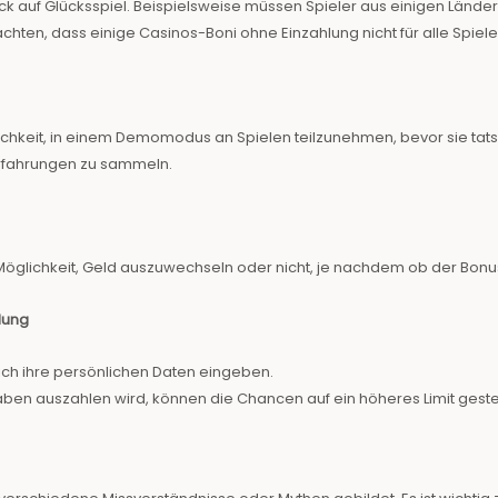
ck auf Glücksspiel. Beispielsweise müssen Spieler aus einigen Lände
achten, dass einige Casinos-Boni ohne Einzahlung nicht für alle Spiele
chkeit, in einem Demomodus an Spielen teilzunehmen, bevor sie tatsä
 Erfahrungen zu sammeln.
öglichkeit, Geld auszuwechseln oder nicht, je nachdem ob der Bonus n
lung
lich ihre persönlichen Daten eingeben.
aben auszahlen wird, können die Chancen auf ein höheres Limit geste