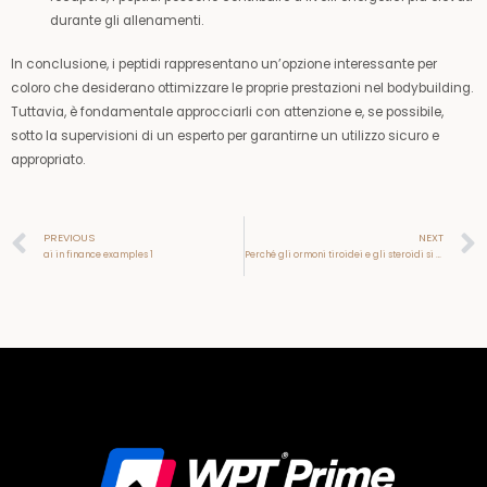
durante gli allenamenti.
In conclusione, i peptidi rappresentano un’opzione interessante per
coloro che desiderano ottimizzare le proprie prestazioni nel bodybuilding.
Tuttavia, è fondamentale approcciarli con attenzione e, se possibile,
sotto la supervisioni di un esperto per garantirne un utilizzo sicuro e
appropriato.
Prev
PREVIOUS
NEXT
ai in finance examples 1
Perché gli ormoni tiroidei e gli steroidi si completano a vicenda