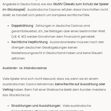
Angebote in Deutschland, wie das
GlüStV (Gesetz zum Schutz der Spieler
im Glücksspiel)
. Ausländische Casinos erfüllen diese Vorschriften nicht
direkt; es handelt sich jedoch um komplexe rechtliche Fälle.
Doppelzählung
: Zahlungen in deutsche Casinos sind
gesamtsteuerbar, d.h., bei Beträgen über einen bestimmten Wert
(z.B. € 40) werden Einnahmen dem Finanzamt gemeldet.
Rechtliche Verpflichtung
: Auslandsanbieter müssen nach den
strengen deutschen Gesetzgebungen keinen
Niederlassungsrecht in Deutschland haben und keine Steuern
abführen.
Auslands- vs. Inlandscasinos
Viele Spieler sind sich nicht bewusst, dass sie, wenn sie an einem
ausländischen Casino teilnehmen,
keine Rechte auf Auszahlung oder
Vertrag
haben. Beim Fall einer Streitsache bleibt dem Kunden meistens
das Glückliche Los.
Einzahlungen und Auszahlungen
: Viele ausländische