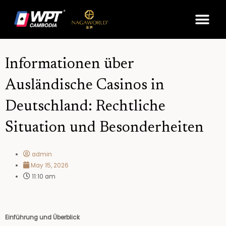
Skip
Me
to
content
Informationen über
Ausländische Casinos in
Deutschland: Rechtliche
Situation und Besonderheiten
admin
May 15, 2026
11:10 am
Einführung und Überblick