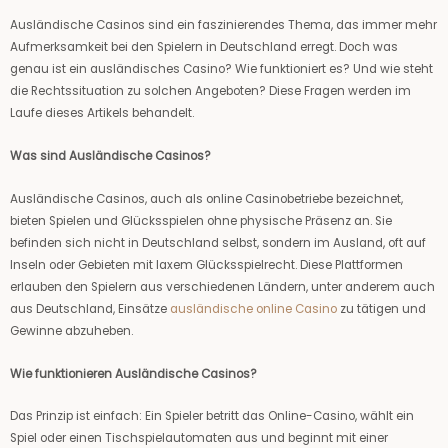
Ausländische Casinos sind ein faszinierendes Thema, das immer mehr
Aufmerksamkeit bei den Spielern in Deutschland erregt. Doch was
genau ist ein ausländisches Casino? Wie funktioniert es? Und wie steht
die Rechtssituation zu solchen Angeboten? Diese Fragen werden im
Laufe dieses Artikels behandelt.
Was sind Ausländische Casinos?
Ausländische Casinos, auch als online Casinobetriebe bezeichnet,
bieten Spielen und Glücksspielen ohne physische Präsenz an. Sie
befinden sich nicht in Deutschland selbst, sondern im Ausland, oft auf
Inseln oder Gebieten mit laxem Glücksspielrecht. Diese Plattformen
erlauben den Spielern aus verschiedenen Ländern, unter anderem auch
aus Deutschland, Einsätze
ausländische online Casino
zu tätigen und
Gewinne abzuheben.
Wie funktionieren Ausländische Casinos?
Das Prinzip ist einfach: Ein Spieler betritt das Online-Casino, wählt ein
Spiel oder einen Tischspielautomaten aus und beginnt mit einer