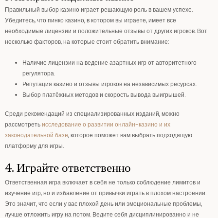
Правильный выбор казино играет решающую роль в вашем успехе.
Убедитесь, что пинко казино, в котором вы играете, имеет все
необходимые лицензии и положительные отзывы от других игроков. Вот
несколько факторов, на которые стоит обратить внимание:
Наличие лицензии на ведение азартных игр от авторитетного
регулятора.
Репутация казино и отзывы игроков на независимых ресурсах.
Выбор платёжных методов и скорость вывода выигрышей.
Среди рекомендаций из специализированных изданий, можно
рассмотреть
исследование о развитии онлайн-казино и их
законодательной базе
, которое поможет вам выбрать подходящую
платформу для игры.
4. Играйте ответственно
Ответственная игра включает в себя не только соблюдение лимитов и
изучение игр, но и избавление от привычки играть в плохом настроении.
Это значит, что если у вас плохой день или эмоциональные проблемы,
лучше отложить игру на потом. Ведите себя дисциплинированно и не