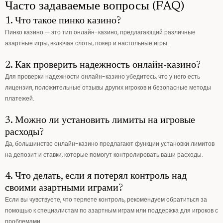
Часто задаваемые вопросы (FAQ)
1. Что такое пинко казино?
Пинко казино — это тип онлайн-казино, предлагающий различные
азартные игры, включая слоты, покер и настольные игры.
2. Как проверить надежность онлайн-казино?
Для проверки надежности онлайн-казино убедитесь, что у него есть
лицензия, положительные отзывы других игроков и безопасные методы
платежей.
3. Можно ли установить лимиты на игровые
расходы?
Да, большинство онлайн-казино предлагают функции установки лимитов
на депозит и ставки, которые помогут контролировать ваши расходы.
4. Что делать, если я потерял контроль над
своими азартными играми?
Если вы чувствуете, что теряете контроль, рекомендуем обратиться за
помощью к специалистам по азартным играм или поддержка для игроков с
проблемами.