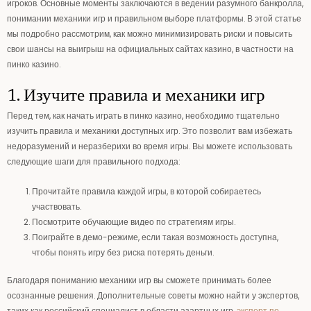
игроков. Основные моменты заключаются в ведении разумного банкролла,
понимании механики игр и правильном выборе платформы. В этой статье
мы подробно рассмотрим, как можно минимизировать риски и повысить
свои шансы на выигрыш на официальных сайтах казино, в частности на
пинко казино.
1. Изучите правила и механики игр
Перед тем, как начать играть в пинко казино, необходимо тщательно
изучить правила и механики доступных игр. Это позволит вам избежать
недоразумений и неразберихи во время игры. Вы можете использовать
следующие шаги для правильного подхода:
Прочитайте правила каждой игры, в которой собираетесь
участвовать.
Посмотрите обучающие видео по стратегиям игры.
Поиграйте в демо-режиме, если такая возможность доступна,
чтобы понять игру без риска потерять деньги.
Благодаря пониманию механики игр вы сможете принимать более
осознанные решения. Дополнительные советы можно найти у экспертов,
таких как российский специалист в области азартных игр,
эксперт по