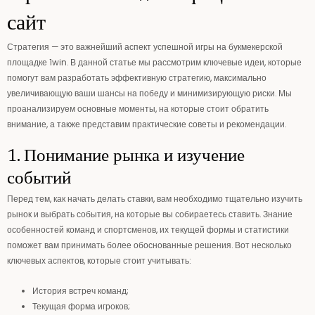
сайт
Стратегия — это важнейший аспект успешной игры на букмекерской
площадке 1win. В данной статье мы рассмотрим ключевые идеи, которые
помогут вам разработать эффективную стратегию, максимально
увеличивающую ваши шансы на победу и минимизирующую риски. Мы
проанализируем основные моменты, на которые стоит обратить
внимание, а также представим практические советы и рекомендации.
1. Понимание рынка и изучение
событий
Перед тем, как начать делать ставки, вам необходимо тщательно изучить
рынок и выбрать события, на которые вы собираетесь ставить. Знание
особенностей команд и спортсменов, их текущей формы и статистики
поможет вам принимать более обоснованные решения. Вот несколько
ключевых аспектов, которые стоит учитывать:
История встреч команд;
Текущая форма игроков;