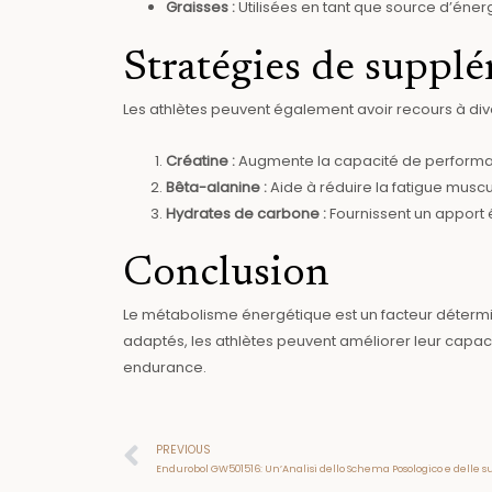
Graisses :
Utilisées en tant que source d’éner
Stratégies de suppl
Les athlètes peuvent également avoir recours à di
Créatine :
Augmente la capacité de performanc
Bêta-alanine :
Aide à réduire la fatigue muscu
Hydrates de carbone :
Fournissent un apport 
Conclusion
Le métabolisme énergétique est un facteur déterm
adaptés, les athlètes peuvent améliorer leur capac
endurance.
Prev
PREVIOUS
Endurobol GW501516: Un’Analisi dello Schema Posologico e delle s