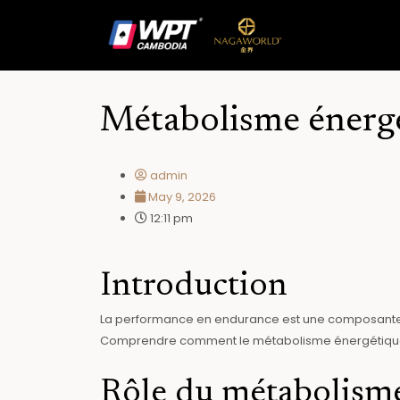
Skip
to
content
Métabolisme énergé
admin
May 9, 2026
12:11 pm
Introduction
La performance en endurance est une composante ess
Comprendre comment le métabolisme énergétique fon
Rôle du métabolism