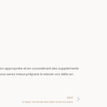
ion appropriée et en considérant des suppléments
vous serez mieux préparé à relever vos défis en
Next
NEXT
La Mejor Tienda de Esteroides: Guía Completa