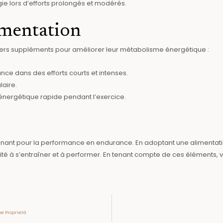
gie lors d’efforts prolongés et modérés.
émentation
vers suppléments pour améliorer leur métabolisme énergétique :
e dans des efforts courts et intenses.
laire.
énergétique rapide pendant l’exercice.
inant pour la performance en endurance. En adoptant une alimentat
ité à s’entraîner et à performer. En tenant compte de ces éléments, 
ue Proprietà