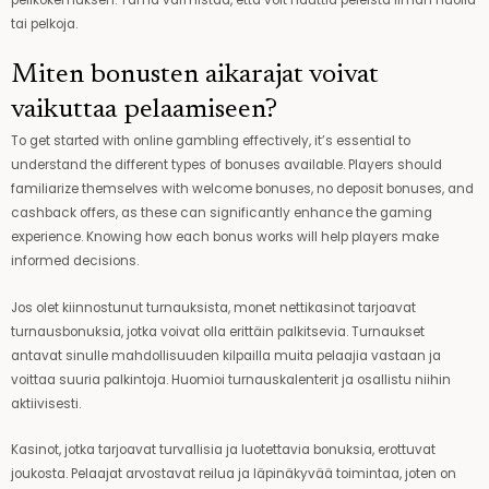
pelikokemuksen. Tämä varmistaa, että voit nauttia peleistä ilman huolia
tai pelkoja.
Miten bonusten aikarajat voivat
vaikuttaa pelaamiseen?
To get started with online gambling effectively, it’s essential to
understand the different types of bonuses available. Players should
familiarize themselves with welcome bonuses, no deposit bonuses, and
cashback offers, as these can significantly enhance the gaming
experience. Knowing how each bonus works will help players make
informed decisions.
Jos olet kiinnostunut turnauksista, monet nettikasinot tarjoavat
turnausbonuksia, jotka voivat olla erittäin palkitsevia. Turnaukset
antavat sinulle mahdollisuuden kilpailla muita pelaajia vastaan ja
voittaa suuria palkintoja. Huomioi turnauskalenterit ja osallistu niihin
aktiivisesti.
Kasinot, jotka tarjoavat turvallisia ja luotettavia bonuksia, erottuvat
joukosta. Pelaajat arvostavat reilua ja läpinäkyvää toimintaa, joten on