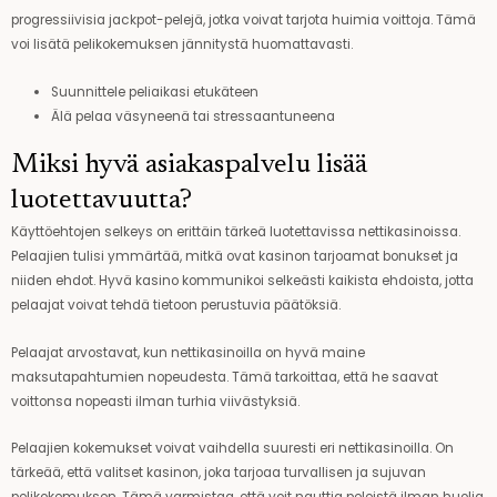
progressiivisia jackpot-pelejä, jotka voivat tarjota huimia voittoja. Tämä
voi lisätä pelikokemuksen jännitystä huomattavasti.
Suunnittele peliaikasi etukäteen
Älä pelaa väsyneenä tai stressaantuneena
Miksi hyvä asiakaspalvelu lisää
luotettavuutta?
Käyttöehtojen selkeys on erittäin tärkeä luotettavissa nettikasinoissa.
Pelaajien tulisi ymmärtää, mitkä ovat kasinon tarjoamat bonukset ja
niiden ehdot. Hyvä kasino kommunikoi selkeästi kaikista ehdoista, jotta
pelaajat voivat tehdä tietoon perustuvia päätöksiä.
Pelaajat arvostavat, kun nettikasinoilla on hyvä maine
maksutapahtumien nopeudesta. Tämä tarkoittaa, että he saavat
voittonsa nopeasti ilman turhia viivästyksiä.
Pelaajien kokemukset voivat vaihdella suuresti eri nettikasinoilla. On
tärkeää, että valitset kasinon, joka tarjoaa turvallisen ja sujuvan