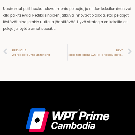
Uusimmat pelit houkuttelevat monia pelaajia, ja niiden kokeileminen voi
olla palkitsevaa. Nettikasinoiden jatkuva innovaatio takaa, että pelaajat
löytävät aina jotakin uutta ja jännittävää. Hyvä strategia on kokeilla eri
pelejä ja löytää omat suosikit.
Prev
PREVIOUS
NEXT
20 Freispiele Ohne Einzahlung
Paras nettikasino 2026: Peliarvostelut ja tarjoukset