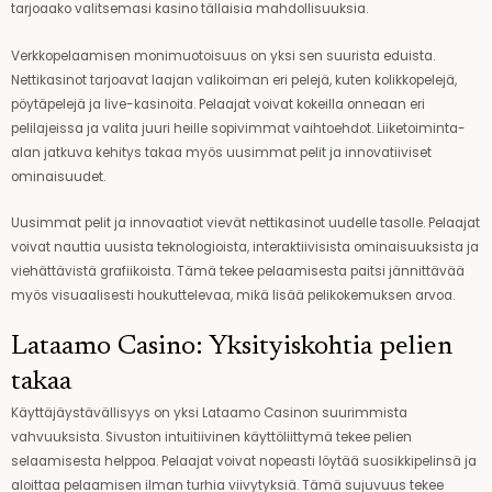
tarjoaako valitsemasi kasino tällaisia mahdollisuuksia.
Verkkopelaamisen monimuotoisuus on yksi sen suurista eduista.
Nettikasinot tarjoavat laajan valikoiman eri pelejä, kuten kolikkopelejä,
pöytäpelejä ja live-kasinoita. Pelaajat voivat kokeilla onneaan eri
pelilajeissa ja valita juuri heille sopivimmat vaihtoehdot. Liiketoiminta-
alan jatkuva kehitys takaa myös uusimmat pelit ja innovatiiviset
ominaisuudet.
Uusimmat pelit ja innovaatiot vievät nettikasinot uudelle tasolle. Pelaajat
voivat nauttia uusista teknologioista, interaktiivisista ominaisuuksista ja
viehättävistä grafiikoista. Tämä tekee pelaamisesta paitsi jännittävää
myös visuaalisesti houkuttelevaa, mikä lisää pelikokemuksen arvoa.
Lataamo Casino: Yksityiskohtia pelien
takaa
Käyttäjäystävällisyys on yksi Lataamo Casinon suurimmista
vahvuuksista. Sivuston intuitiivinen käyttöliittymä tekee pelien
selaamisesta helppoa. Pelaajat voivat nopeasti löytää suosikkipelinsä ja
aloittaa pelaamisen ilman turhia viivytyksiä. Tämä sujuvuus tekee