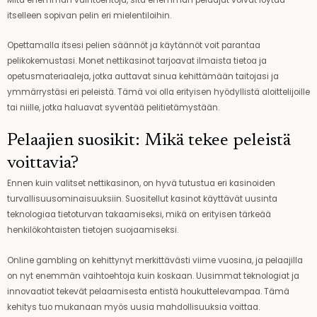
itselleen sopivan pelin eri mielentiloihin.
Opettamalla itsesi pelien säännöt ja käytännöt voit parantaa
pelikokemustasi. Monet nettikasinot tarjoavat ilmaista tietoa ja
opetusmateriaaleja, jotka auttavat sinua kehittämään taitojasi ja
ymmärrystäsi eri peleistä. Tämä voi olla erityisen hyödyllistä aloittelijoille
tai niille, jotka haluavat syventää pelitietämystään.
Pelaajien suosikit: Mikä tekee peleistä
voittavia?
Ennen kuin valitset nettikasinon, on hyvä tutustua eri kasinoiden
turvallisuusominaisuuksiin. Suositellut kasinot käyttävät uusinta
teknologiaa tietoturvan takaamiseksi, mikä on erityisen tärkeää
henkilökohtaisten tietojen suojaamiseksi.
Online gambling on kehittynyt merkittävästi viime vuosina, ja pelaajilla
on nyt enemmän vaihtoehtoja kuin koskaan. Uusimmat teknologiat ja
innovaatiot tekevät pelaamisesta entistä houkuttelevampaa. Tämä
kehitys tuo mukanaan myös uusia mahdollisuuksia voittaa.