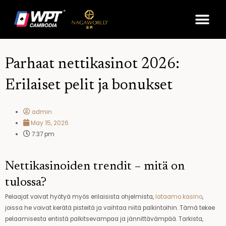
Skip
Me
to
content
Parhaat nettikasinot 2026:
Erilaiset pelit ja bonukset
admin
May 15, 2026
7:37 pm
Nettikasinoiden trendit – mitä on
tulossa?
Pelaajat voivat hyötyä myös erilaisista ohjelmista,
lataamo kasino
,
joissa he voivat kerätä pisteitä ja vaihtaa niitä palkintoihin. Tämä tekee
pelaamisesta entistä palkitsevampaa ja jännittävämpää. Tarkista,