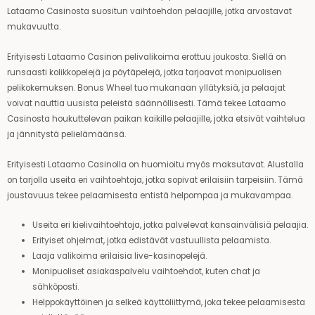
Lataamo Casinosta suositun vaihtoehdon pelaajille, jotka arvostavat
mukavuutta.
Erityisesti Lataamo Casinon pelivalikoima erottuu joukosta. Siellä on
runsaasti kolikkopelejä ja pöytäpelejä, jotka tarjoavat monipuolisen
pelikokemuksen. Bonus Wheel tuo mukanaan yllätyksiä, ja pelaajat
voivat nauttia uusista peleistä säännöllisesti. Tämä tekee Lataamo
Casinosta houkuttelevan paikan kaikille pelaajille, jotka etsivät vaihtelua
ja jännitystä pelielämäänsä.
Erityisesti Lataamo Casinolla on huomioitu myös maksutavat. Alustalla
on tarjolla useita eri vaihtoehtoja, jotka sopivat erilaisiin tarpeisiin. Tämä
joustavuus tekee pelaamisesta entistä helpompaa ja mukavampaa.
Useita eri kielivaihtoehtoja, jotka palvelevat kansainvälisiä pelaajia.
Erityiset ohjelmat, jotka edistävät vastuullista pelaamista.
Laaja valikoima erilaisia live-kasinopelejä.
Monipuoliset asiakaspalvelu vaihtoehdot, kuten chat ja
sähköposti.
Helppokäyttöinen ja selkeä käyttöliittymä, joka tekee pelaamisesta