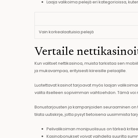
Laaja valikoima pelejä eri kategorioissa, kuten 
Vain korkealaatuisia pelejä
Vertaile nettikasinoi
Kun valitset nettikasinoa, muista tarkistaa sen mo
ja mukavampaa, erityisesti kiireisille pelaajille.
Luotettavat kasinot tarjoavat myös laajan valikoima
valita itselleen sopivimman vaihtoehdon. Tämä vo
Bonustarjousten ja kampanjoiden seuraaminen on tärk
tilata uutiskirje, jotta pysyt tietoisena uusimmista tar
Pelivalikoiman monipuolisuus on tärkeä kriteer
Kasinobonukset voivat vaihdella suurilta summil