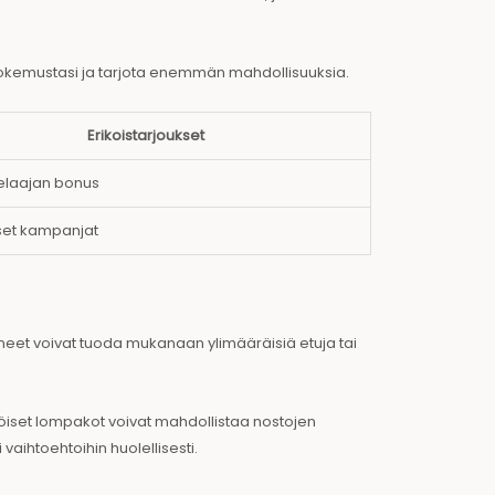
elikokemustasi ja tarjota enemmän mahdollisuuksia.
Erikoistarjoukset
elaajan bonus
iset kampanjat
neet voivat tuoda mukanaan ylimääräisiä etuja tai
köiset lompakot voivat mahdollistaa nostojen
aihtoehtoihin huolellisesti.