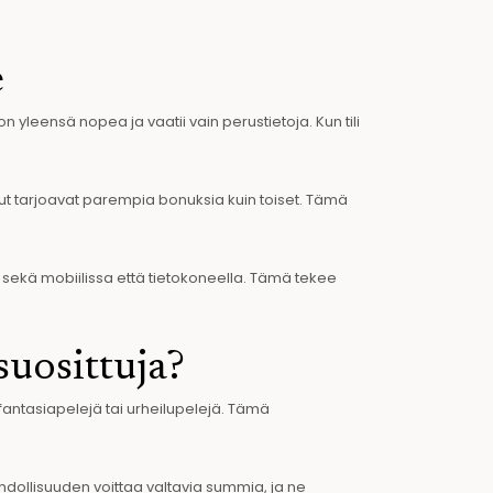
e
 yleensä nopea ja vaatii vain perustietoja. Kun tili
otkut tarjoavat parempia bonuksia kuin toiset. Tämä
t sekä mobiilissa että tietokoneella. Tämä tekee
suosittuja?
, fantasiapelejä tai urheilupelejä. Tämä
mahdollisuuden voittaa valtavia summia, ja ne