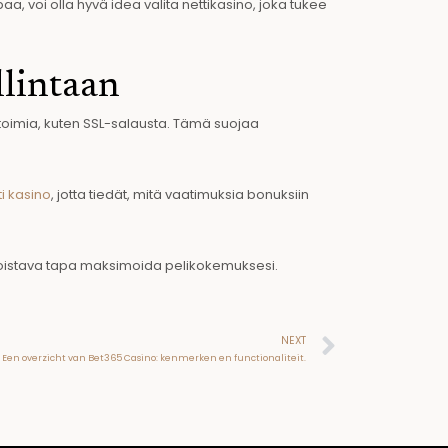
, voi olla hyvä idea valita nettikasino, joka tukee
llintaan
rvatoimia, kuten SSL-salausta. Tämä suojaa
i kasino
, jotta tiedät, mitä vaatimuksia bonuksiin
lla loistava tapa maksimoida pelikokemuksesi.
Next
NEXT
Een overzicht van Bet365 Casino: kenmerken en functionaliteit.