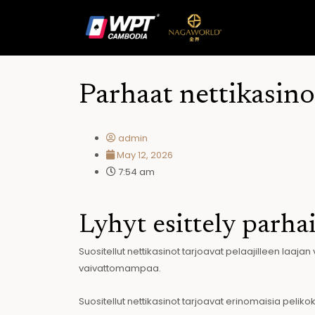
Skip
to
content
Parhaat nettikasino
admin
May 12, 2026
7:54 am
Lyhyt esittely parha
Suositellut nettikasinot tarjoavat pelaajilleen la
vaivattomampaa.
Suositellut nettikasinot tarjoavat erinomaisia peliko