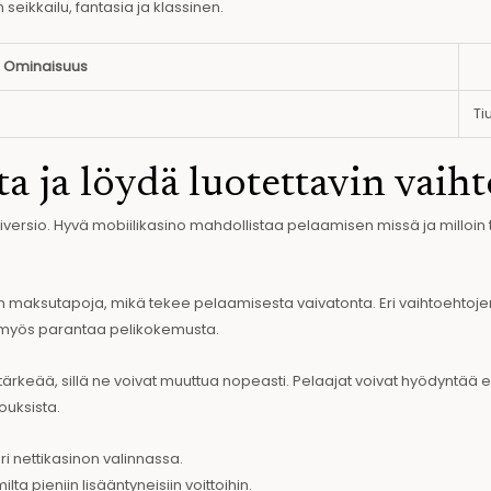
seikkailu, fantasia ja klassinen.
Ominaisuus
Ti
ta ja löydä luotettavin vaih
biiliversio. Hyvä mobiilikasino mahdollistaa pelaamisen missä ja mil
n maksutapoja, mikä tekee pelaamisesta vaivatonta. Eri vaihtoehtojen 
i myös parantaa pelikokemusta.
eää, sillä ne voivat muuttua nopeasti. Pelaajat voivat hyödyntää eril
jouksista.
i nettikasinon valinnassa.
ta pieniin lisääntyneisiin voittoihin.