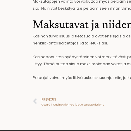
Maksutapojen valinta voi vaikuttaa myös pelaamisen 
sitä. Näin voit keskittyä itse pelaamiseen ilman ylimä
Maksutavat ja niiden
Kasinon turvallisuus ja tietosuoja ovat ensisijaisia 
henkilökohtaisia tietojasi ja talletuksiasi.
Kasinobonusten hyödyntäminen voi merkittävästi pa
liittyy. Tämä auttaa sinua maksimoimaan voitot ja m
Pelaajat voivat myös liittyä uskollisuusohjelmiin, jot
Prev
PREVIOUS
Cosa è il Casino Alpino e le sue caratteristiche