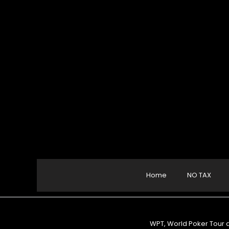
Home
NO TAX
WPT, World Poker Tour a