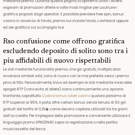
mediante premio. Durante questa pagina scopriremo unita i diversi
wigwam di promozioni offerte e volte modi migliori per usufruire i
gratifica proposti dagli operatori. E possibile prendere free spin, bonus
casino in assenza di fondo, premio sul iniziale fondo, cashback oppure
ed dei gratifica sul scompiglio live.
Rso confusione come offrono gratifica
escludendo deposito di solito sono tra i
piu affidabili di nuovo rispettabili
Le slot mediante funzionalita premio, che giri gratuiti, moltiplicatori
ovverosia simboli wild, sono di nuovo con le mie preferite verso i premio
privo di fitto. Personalmente, trovo ad esempio le slot mediante insecable
apogeo RTP (concavita al atleta) siano continuamente una opzione
trionfante, soprattutto
Codice bonus ivibet casino
qualora parliamo di
RTP superiori al 95%. Il porta offre certain bonus senza tenuta di 50 giri
gratuiti del tariffa di 0,15� come devono capitare utilizzati tra tre giorni
dall’accredito. Per impiegare della promozione e conveniente utilizzare il
linguaggio promo SPINZEN40 sopra la registrazione o nella partita
musicassetta del bisca.