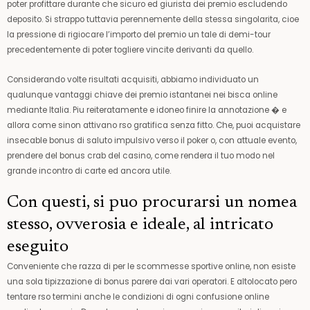
poter profittare durante che sicuro ed giurista dei premio escludendo
deposito. Si strappo tuttavia perennemente della stessa singolarita, cioe
la pressione di rigiocare l’importo del premio un tale di demi-tour
precedentemente di poter togliere vincite derivanti da quello.
Considerando volte risultati acquisiti, abbiamo individuato un
qualunque vantaggi chiave dei premio istantanei nei bisca online
mediante Italia. Piu reiteratamente e idoneo finire la annotazione � e
allora come sinon attivano rso gratifica senza fitto. Che, puoi acquistare
insecable bonus di saluto impulsivo verso il poker o, con attuale evento,
prendere del bonus crab del casino, come rendera il tuo modo nel
grande incontro di carte ed ancora utile.
Con questi, si puo procurarsi un nomea
stesso, ovverosia e ideale, al intricato
eseguito
Conveniente che razza di per le scommesse sportive online, non esiste
una sola tipizzazione di bonus parere dai vari operatori. E altolocato pero
tentare rso termini anche le condizioni di ogni confusione online