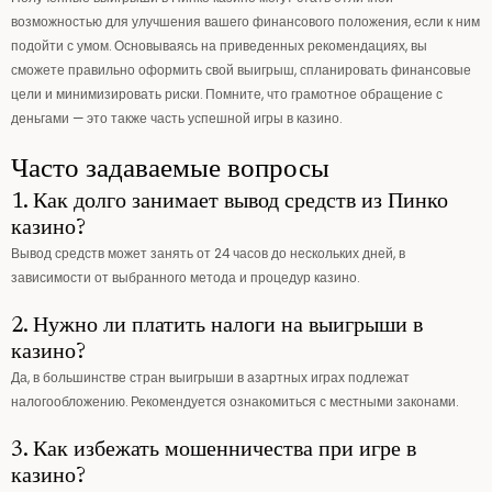
возможностью для улучшения вашего финансового положения, если к ним
подойти с умом. Основываясь на приведенных рекомендациях, вы
сможете правильно оформить свой выигрыш, спланировать финансовые
цели и минимизировать риски. Помните, что грамотное обращение с
деньгами — это также часть успешной игры в казино.
Часто задаваемые вопросы
1. Как долго занимает вывод средств из Пинко
казино?
Вывод средств может занять от 24 часов до нескольких дней, в
зависимости от выбранного метода и процедур казино.
2. Нужно ли платить налоги на выигрыши в
казино?
Да, в большинстве стран выигрыши в азартных играх подлежат
налогообложению. Рекомендуется ознакомиться с местными законами.
3. Как избежать мошенничества при игре в
казино?