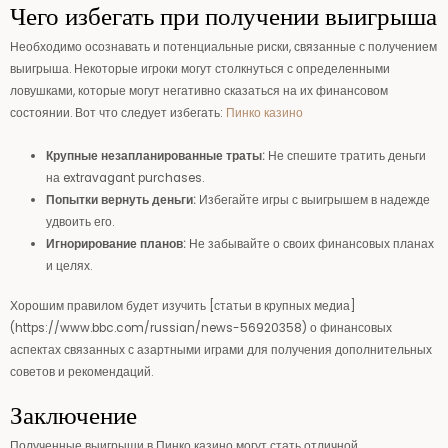
Чего избегать при получении выигрыша
Необходимо осознавать и потенциальные риски, связанные с получением
выигрыша. Некоторые игроки могут столкнуться с определенными
ловушками, которые могут негативно сказаться на их финансовом
состоянии. Вот что следует избегать:
Пинко казино
Крупные незапланированные траты:
Не спешите тратить деньги
на extravagant purchases.
Попытки вернуть деньги:
Избегайте игры с выигрышем в надежде
удвоить его.
Игнорирование планов:
Не забывайте о своих финансовых планах
и целях.
Хорошим правилом будет изучить [статьи в крупных медиа]
(https://www.bbc.com/russian/news-56920358) о финансовых
аспектах связанных с азартными играми для получения дополнительных
советов и рекомендаций.
Заключение
Полученные выигрыши в Пинко казино могут стать отличной