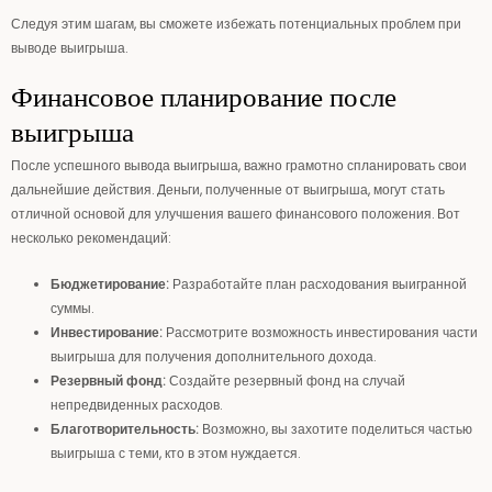
Следуя этим шагам, вы сможете избежать потенциальных проблем при
выводе выигрыша.
Финансовое планирование после
выигрыша
После успешного вывода выигрыша, важно грамотно спланировать свои
дальнейшие действия. Деньги, полученные от выигрыша, могут стать
отличной основой для улучшения вашего финансового положения. Вот
несколько рекомендаций:
Бюджетирование:
Разработайте план расходования выигранной
суммы.
Инвестирование:
Рассмотрите возможность инвестирования части
выигрыша для получения дополнительного дохода.
Резервный фонд:
Создайте резервный фонд на случай
непредвиденных расходов.
Благотворительность:
Возможно, вы захотите поделиться частью
выигрыша с теми, кто в этом нуждается.