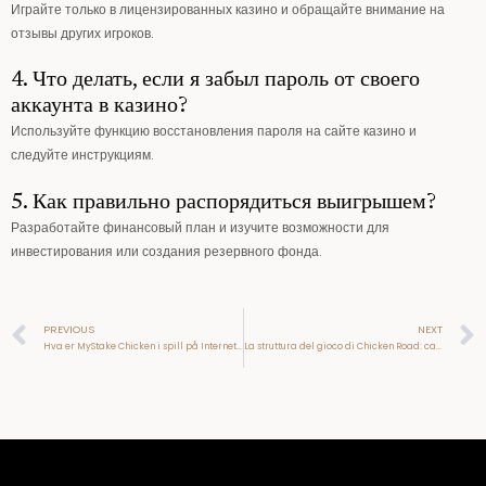
Играйте только в лицензированных казино и обращайте внимание на
отзывы других игроков.
4. Что делать, если я забыл пароль от своего
аккаунта в казино?
Используйте функцию восстановления пароля на сайте казино и
следуйте инструкциям.
5. Как правильно распорядиться выигрышем?
Разработайте финансовый план и изучите возможности для
инвестирования или создания резервного фонда.
Prev
PREVIOUS
NEXT
Hva er MyStake Chicken i spill på Internett?
La struttura del gioco di Chicken Road: caratteristiche e funzionamento