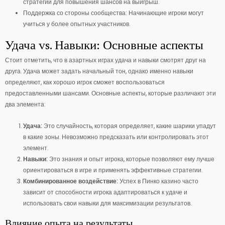
стратегии для повышения шансов на выигрыш.
Поддержка со стороны сообщества: Начинающие игроки могут
учиться у более опытных участников.
Удача vs. Навыки: Основные аспекты
Стоит отметить, что в азартных играх удача и навыки смотрят друг на
друга. Удача может задать начальный тон, однако именно навыки
определяют, как хорошо игрок сможет воспользоваться
предоставленными шансами. Основные аспекты, которые различают эти
два элемента:
Удача:
Это случайность, которая определяет, какие шарики упадут
в какие зоны. Невозможно предсказать или контролировать этот
элемент.
Навыки:
Это знания и опыт игрока, которые позволяют ему лучше
ориентироваться в игре и применять эффективные стратегии.
Комбинированное воздействие:
Успех в Пинко казино часто
зависит от способности игрока адаптироваться к удаче и
использовать свои навыки для максимизации результатов.
Влияние опыта на результаты