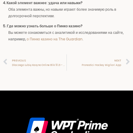
4. Какой элемент важнее: удача или навыки?
Оба элемента важны, но навыки играют более значимую роль в
долгосрочной перспективе.
5. Где можно узнать больше о Пинко казино?
Вы можете ознакомиться с аналитикой и исследованиями на сайте,
например,
о Пинко казино на The Guardian
.
Prev
PREVIOUS
NEXT
Dlaczego Lubię Kasyno Online Blik 10 Zł – Małe Ryzyko, Duża Zabawa
Pronostici Hockey Migliori App