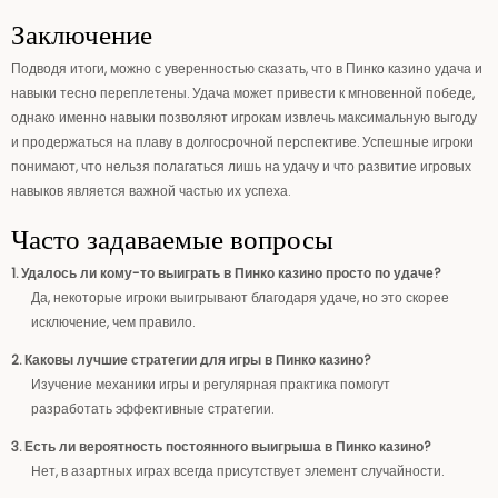
Заключение
Подводя итоги, можно с уверенностью сказать, что в Пинко казино удача и
навыки тесно переплетены. Удача может привести к мгновенной победе,
однако именно навыки позволяют игрокам извлечь максимальную выгоду
и продержаться на плаву в долгосрочной перспективе. Успешные игроки
понимают, что нельзя полагаться лишь на удачу и что развитие игровых
навыков является важной частью их успеха.
Часто задаваемые вопросы
1. Удалось ли кому-то выиграть в Пинко казино просто по удаче?
Да, некоторые игроки выигрывают благодаря удаче, но это скорее
исключение, чем правило.
2. Каковы лучшие стратегии для игры в Пинко казино?
Изучение механики игры и регулярная практика помогут
разработать эффективные стратегии.
3. Есть ли вероятность постоянного выигрыша в Пинко казино?
Нет, в азартных играх всегда присутствует элемент случайности.