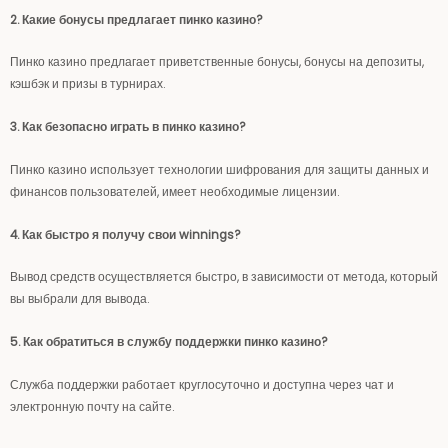
2. Какие бонусы предлагает пинко казино?
Пинко казино предлагает приветственные бонусы, бонусы на депозиты,
кэшбэк и призы в турнирах.
3. Как безопасно играть в пинко казино?
Пинко казино использует технологии шифрования для защиты данных и
финансов пользователей, имеет необходимые лицензии.
4. Как быстро я получу свои winnings?
Вывод средств осуществляется быстро, в зависимости от метода, который
вы выбрали для вывода.
5. Как обратиться в службу поддержки пинко казино?
Служба поддержки работает круглосуточно и доступна через чат и
электронную почту на сайте.