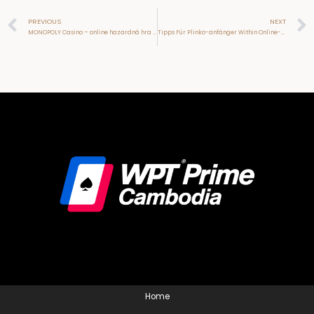
Prev
PREVIOUS
NEXT
MONOPOLY Casino – online hazardná hra naľavo od klasiky.
Tipps Für Plinko-anfänger Within Online-casinos: Die Tollsten Übungsmöglichkeiten
Home