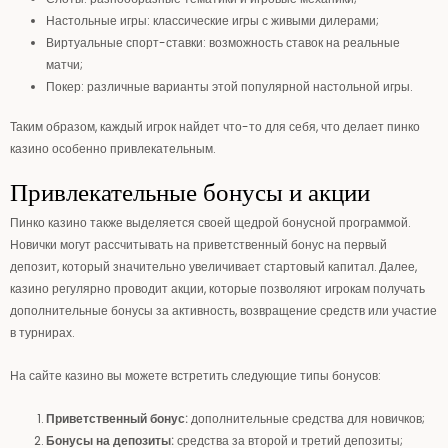
Настольные игры: классические игры с живыми дилерами;
Виртуальные спорт-ставки: возможность ставок на реальные
матчи;
Покер: различные варианты этой популярной настольной игры.
Таким образом, каждый игрок найдет что-то для себя, что делает пинко
казино особенно привлекательным.
Привлекательные бонусы и акции
Пинко казино также выделяется своей щедрой бонусной программой.
Новички могут рассчитывать на приветственный бонус на первый
депозит, который значительно увеличивает стартовый капитал. Далее,
казино регулярно проводит акции, которые позволяют игрокам получать
дополнительные бонусы за активность, возвращение средств или участие
в турнирах.
На сайте казино вы можете встретить следующие типы бонусов:
Приветственный бонус:
дополнительные средства для новичков;
Бонусы на депозиты:
средства за второй и третий депозиты;