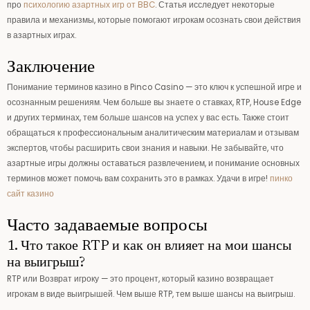
про
психологию азартных игр от BBC
. Статья исследует некоторые
правила и механизмы, которые помогают игрокам осознать свои действия
в азартных играх.
Заключение
Понимание терминов казино в Pinco Casino — это ключ к успешной игре и
осознанным решениям. Чем больше вы знаете о ставках, RTP, House Edge
и других терминах, тем больше шансов на успех у вас есть. Также стоит
обращаться к профессиональным аналитическим материалам и отзывам
экспертов, чтобы расширить свои знания и навыки. Не забывайте, что
азартные игры должны оставаться развлечением, и понимание основных
терминов может помочь вам сохранить это в рамках. Удачи в игре!
пинко
сайт казино
Часто задаваемые вопросы
1. Что такое RTP и как он влияет на мои шансы
на выигрыш?
RTP или Возврат игроку — это процент, который казино возвращает
игрокам в виде выигрышей. Чем выше RTP, тем выше шансы на выигрыш.