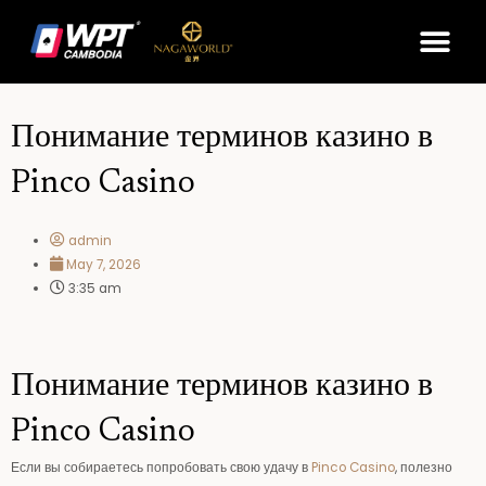
Skip
Me
to
content
Понимание терминов казино в
Pinco Casino
admin
May 7, 2026
3:35 am
Понимание терминов казино в
Pinco Casino
Если вы собираетесь попробовать свою удачу в
Pinco Casino
, полезно