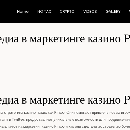
Home
NO TAX
CRYPTO
VIDEOS
GALLERY
диа в маркетинге казино 
диа в маркетинге казино 
х стратегиях казино, таких как Pinco. Они помогают привлечь новых иг
am и Twitter, предоставляет уникальные возможности для продвижения у
а влияют на маркетинг казино Pinco и как они сделали их стратегию бол