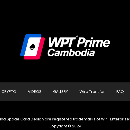
CRYPTO
VIDEOS
GALLERY
Wire Transfer
FAQ
nd Spade Card Design are registered trademarks of WPT Enterprises, I
Copyright
©
2024