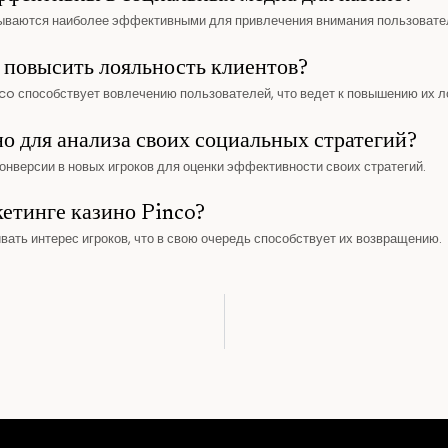
азываются наиболее эффективными для привлечения внимания пользовате
 повысить лояльность клиентов?
nco способствует вовлечению пользователей, что ведет к повышению их л
о для анализа своих социальных стратегий?
онверсии в новых игроков для оценки эффективности своих стратегий.
кетинге казино Pinco?
вать интерес игроков, что в свою очередь способствует их возвращению.