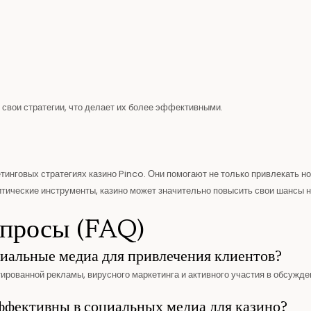
свои стратегии, что делает их более эффективными.
инговых стратегиях казино Pinco. Они помогают не только привлекать н
итические инструменты, казино может значительно повысить свои шансы на
опросы (FAQ)
циальные медиа для привлечения клиентов?
ированной рекламы, вирусного маркетинга и активного участия в обсужде
эффективны в социальных медиа для казино?