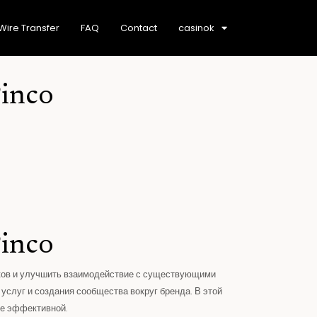
Wire Transfer
FAQ
Contact
casinok
Pinco
Pinco
роков и улучшить взаимодействие с существующими
слуг и создания сообщества вокруг бренда. В этой
ее эффективной.