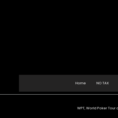
Home
NO TAX
WPT, World Poker Tour a