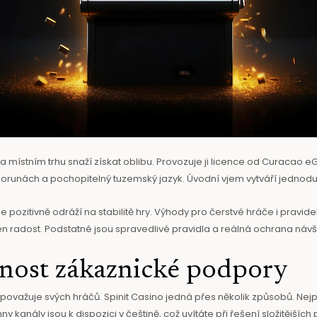
na místním trhu snaží získat oblibu. Provozuje ji licence od Curacao 
orunách a pochopitelný tuzemský jazyk. Úvodní vjem vytváří jednodu
 pozitivně odráží na stabilitě hry. Výhody pro čerstvé hráče i pravi
jen radost. Podstatné jsou spravedlivé pravidla a reálná ochrana náv
pnost zákaznické podpory
považuje svých hráčů. Spinit Casino jedná přes několik způsobů. Nejpr
 kanály jsou k dispozici v češtině, což uvítáte při řešení složitějších