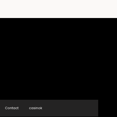
Contact
casinok