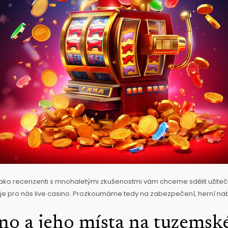
. Jako recenzenti s mnohaletými zkušenostmi vám chceme sdělit užiteč
je pro nás live casino. Prozkoumáme tedy na zabezpečení, herní nab
no a jeho místa na tuzemsk