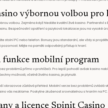
Casino výbornou volbou pro 
brou volbou. Zejména když hledáte kvalitní živé kasino. Partnerství s
inu. Bezpečnostní opatření a jazyková lokalizace jsou na vysoké úro
íváte stolní PC nebo telefon. Bonusy jsou standardní, ale vždy si projdě
ši pozornost. Mějte na paměti odpovědný přístup k hraní.
 a funkce mobilní program
 bez problémů přímo v prohlížeči. Pro lepší pohodlí avšak kasino nabíz
všechny možnosti, včetně živého kasina, je plynulé.
menší obrazovce zůstává přehled. Mobilní verze bez problémů zvládá v
Casino vás nezklame. Poskytne zkušenost srovnatelnou s hraním na PC.
any a licence Spinit Casino