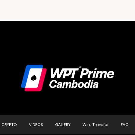
CRYPTO
VIDEOS
GALLERY
Wire Transfer
FAQ