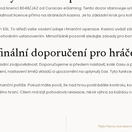
 pod licencí 8048/JAZ od Curacao eGaming. Tento dozor stanovuje ur
platnost licence přímo na stránkách kasina. Je to základní krok pro k
SL. To střeží vaše osobní údaje i finanční operace. Kasino uvádí záš
bchodním ustanovením. Mimořádně pozorně sledujte zásady pro bonus
inální doporučení pro hráč
e zásadní zodpovědnost. Doporučujeme si předem nastavit, kolik času a 
í, nastavení limitů vkladů a upozornění na uplynulý čas. Tyto funkce 
finanční potíže. Pokud máte pocit, že nad hrou postrádáte kontrolu, 
hraní. Cílem má být pohodová relaxace, nikoli výhra za každou ce
Παίξτε Παντού, Ανά πάσα σ