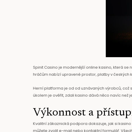
Spinit Casino je modernější online kasino, která se 
hráčům nabízí upravené prostor, platby v českých k
Herní platforma je od od uznávaných výrobců, což se
úkolem je ověřit, zdali kasino dává něco navíc než 
Výkonnost a přístu
Kvalitní zákaznická podpora dokazuje, jak si kasino 
můžete zvolit e-mail nebo kontaktní formulář. Všechny