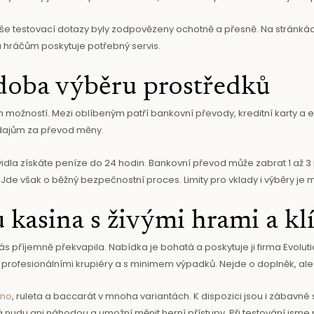
še testovací dotazy byly zodpovězeny ochotně a přesně. Na stránkách
 hráčům poskytuje potřebný servis.
doba výběru prostředků
h možností. Mezi oblíbeným patří bankovní převody, kreditní karty a 
ýdajům za převod měny.
idla získáte peníze do 24 hodin. Bankovní převod může zabrat 1 až 3
. Jde však o běžný bezpečnostní proces. Limity pro vklady i výběry je 
 kasina s živými hrami a kl
nás příjemně překvapila. Nabídka je bohatá a poskytuje ji firma Evolu
s profesionálními krupiéry a s minimem výpadků. Nejde o doplněk, ale
ino
, ruleta a baccarát v mnoha variantách. K dispozici jsou i zábavn
 nudu ani náhodou a umožní měnit herní přístupy. Při testování jsme 