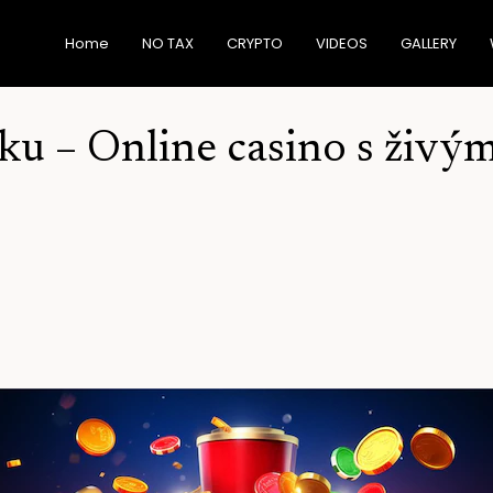
Home
NO TAX
CRYPTO
VIDEOS
GALLERY
ku – Online casino s živým