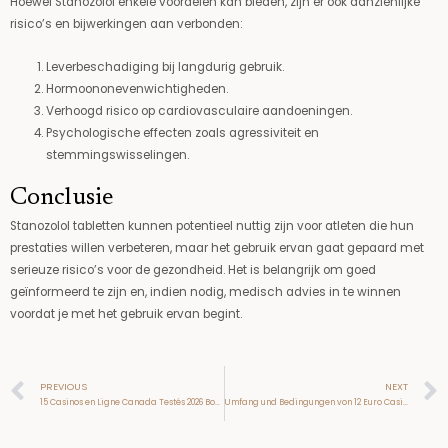
Hoewel Stanozolol enkele voordelen kan bieden, zijn er ook aanzienlijke
risico’s en bijwerkingen aan verbonden:
Leverbeschadiging bij langdurig gebruik.
Hormoononevenwichtigheden.
Verhoogd risico op cardiovasculaire aandoeningen.
Psychologische effecten zoals agressiviteit en
stemmingswisselingen.
Conclusie
Stanozolol tabletten kunnen potentieel nuttig zijn voor atleten die hun
prestaties willen verbeteren, maar het gebruik ervan gaat gepaard met
serieuze risico’s voor de gezondheid. Het is belangrijk om goed
geïnformeerd te zijn en, indien nodig, medisch advies in te winnen
voordat je met het gebruik ervan begint.
Prev
PREVIOUS
NEXT
15 Casinos en Ligne Canada Testés 2026 Bonus jusqu’à 20 000 $CA
Umfang und Bedingungen von 12 Euro Casino Boni ohne Einzahlung