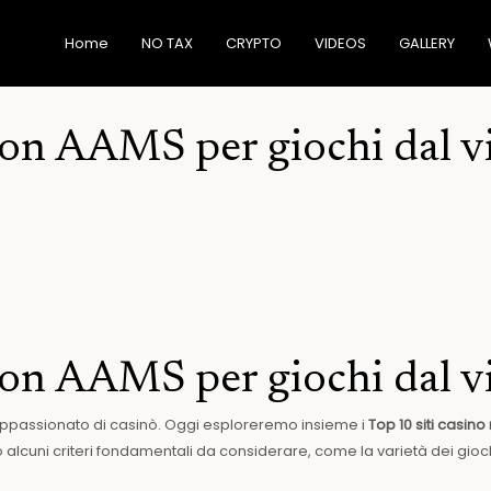
Home
NO TAX
CRYPTO
VIDEOS
GALLERY
 non AAMS per giochi dal v
 non AAMS per giochi dal v
 appassionato di casinò. Oggi esploreremo insieme i
Top 10 siti casin
cuni criteri fondamentali da considerare, come la varietà dei giochi, l