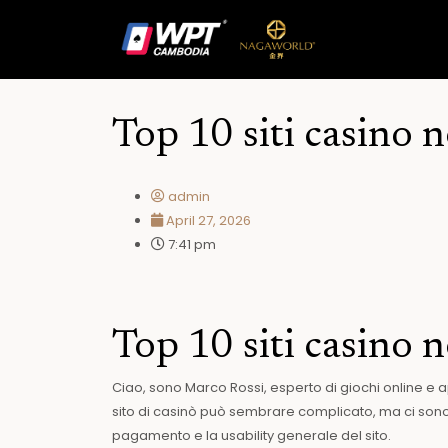
Skip
to
content
Top 10 siti casino
admin
April 27, 2026
7:41 pm
Top 10 siti casino
Ciao, sono Marco Rossi, esperto di giochi online e
sito di casinò può sembrare complicato, ma ci sono al
pagamento e la usability generale del sito.