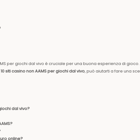
e
AAMS per giochi dal vivo è cruciale per una buona esperienza di gioco. 
10 siti casino non AAMS per giochi dal vivo
, può aiutarti a fare una 
giochi dal vivo?
 AAMS?
?
uro online?