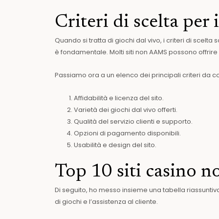
Criteri di scelta per
Quando si tratta di giochi dal vivo, i criteri di scelt
è fondamentale. Molti siti non AAMS possono offrire 
Passiamo ora a un elenco dei principali criteri da c
Affidabilità e licenza del sito.
Varietà dei giochi dal vivo offerti.
Qualità del servizio clienti e supporto.
Opzioni di pagamento disponibili.
Usabilità e design del sito.
Top 10 siti casino 
Di seguito, ho messo insieme una tabella riassuntiv
di giochi e l’assistenza al cliente.