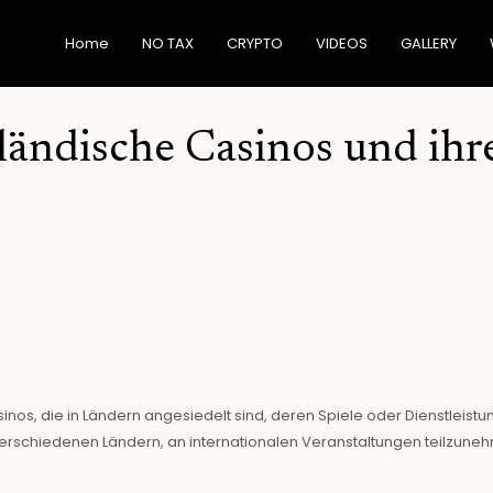
Home
NO TAX
CRYPTO
VIDEOS
GALLERY
ländische Casinos und ihr
nos, die in Ländern angesiedelt sind, deren Spiele oder Dienstleis
verschiedenen Ländern, an internationalen Veranstaltungen teilzune