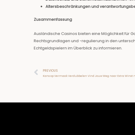
Altersbeschränkungen und verantwortungsbe
Zusammenfassung
Ausländische Casinos bieten eine Möglichkeit für G
Rechtsgrundlagen und -regulierung in den unterschi
Echtgeldspielern im Überblick zu informieren.
Prev
PREVIOUS