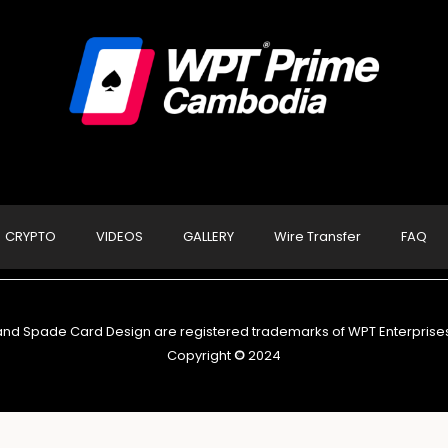
CRYPTO
VIDEOS
GALLERY
Wire Transfer
FAQ
nd Spade Card Design are registered trademarks of WPT Enterprises, I
Copyright
©
2024