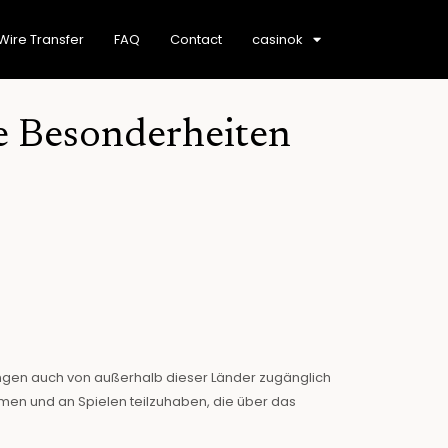
Wire Transfer
FAQ
Contact
casinok
e Besonderheiten
tungen auch von außerhalb dieser Länder zugänglich
hmen und an Spielen teilzuhaben, die über das