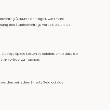
tsvertrag (GlüStV), der regelt, wie Online-
ung des Staatesvertrags vereinbart, die es
 einige Spiele kostenlos spielen, ohne dass sie
tform vertraut zu machen.
le werden bei jedem Einsatz Geld auf das