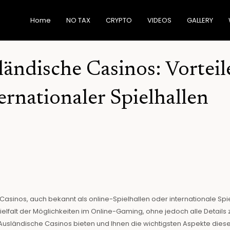
Home
NO TAX
CRYPTO
VIDEOS
GALLERY
ländische Casinos: Vorteil
rnationaler Spielhallen
-Casinos, auch bekannt als online-Spielhallen oder internationale Spi
falt der Möglichkeiten im Online-Gaming, ohne jedoch alle Details 
usländische Casinos bieten und Ihnen die wichtigsten Aspekte dies