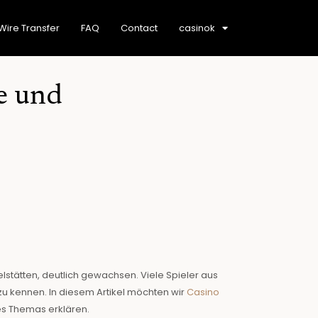
Wire Transfer
FAQ
Contact
casinok
e und
elstätten, deutlich gewachsen. Viele Spieler aus
zu kennen. In diesem Artikel möchten wir
Casino
es Themas erklären.