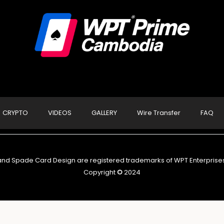
CRYPTO
VIDEOS
GALLERY
Wire Transfer
FAQ
nd Spade Card Design are registered trademarks of WPT Enterprises, I
Copyright
©
2024