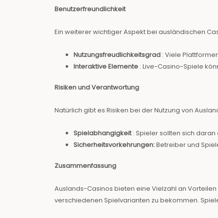
Benutzerfreundlichkeit
Ein weiterer wichtiger Aspekt bei ausländischen Casi
Nutzungsfreudlichkeitsgrad
: Viele Plattforme
Interaktive Elemente
: Live-Casino-Spiele könn
Risiken und Verantwortung
Natürlich gibt es Risiken bei der Nutzung von Auslan
Spielabhangigkeit
: Spieler sollten sich dara
Sicherheitsvorkehrungen:
Betreiber und Spiel
Zusammenfassung
Auslands-Casinos bieten eine Vielzahl an Vorteilen u
verschiedenen Spielvarianten zu bekommen. Spieler 