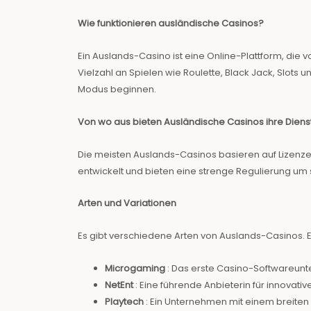
Wie funktionieren ausländische Casinos?
Ein Auslands-Casino ist eine Online-Plattform, die
Vielzahl an Spielen wie Roulette, Black Jack, Slots 
Modus beginnen.
Von wo aus bieten Ausländische Casinos ihre Diens
Die meisten Auslands-Casinos basieren auf Lizenzen 
entwickelt und bieten eine strenge Regulierung um s
Arten und Variationen
Es gibt verschiedene Arten von Auslands-Casinos. E
Microgaming
: Das erste Casino-Softwareunt
NetEnt
: Eine führende Anbieterin für innovati
Playtech
: Ein Unternehmen mit einem breite