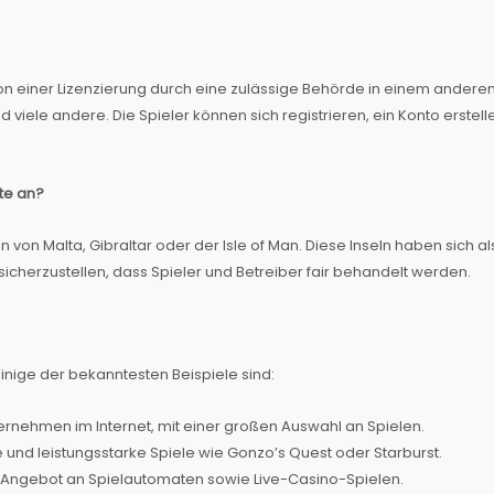
 von einer Lizenzierung durch eine zulässige Behörde in einem andere
und viele andere. Die Spieler können sich registrieren, ein Konto erst
te an?
von Malta, Gibraltar oder der Isle of Man. Diese Inseln haben sich al
icherzustellen, dass Spieler und Betreiber fair behandelt werden.
inige der bekanntesten Beispiele sind:
ernehmen im Internet, mit einer großen Auswahl an Spielen.
ve und leistungsstarke Spiele wie Gonzo’s Quest oder Starburst.
n Angebot an Spielautomaten sowie Live-Casino-Spielen.