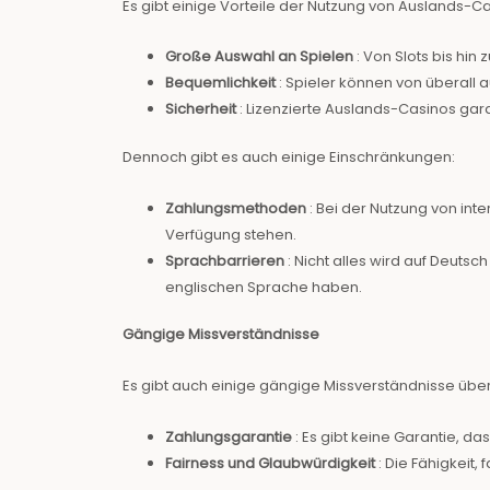
Es gibt einige Vorteile der Nutzung von Auslands-Ca
Große Auswahl an Spielen
: Von Slots bis hin 
Bequemlichkeit
: Spieler können von überall a
Sicherheit
: Lizenzierte Auslands-Casinos gar
Dennoch gibt es auch einige Einschränkungen:
Zahlungsmethoden
: Bei der Nutzung von int
Verfügung stehen.
Sprachbarrieren
: Nicht alles wird auf Deuts
englischen Sprache haben.
Gängige Missverständnisse
Es gibt auch einige gängige Missverständnisse übe
Zahlungsgarantie
: Es gibt keine Garantie, d
Fairness und Glaubwürdigkeit
: Die Fähigkeit,