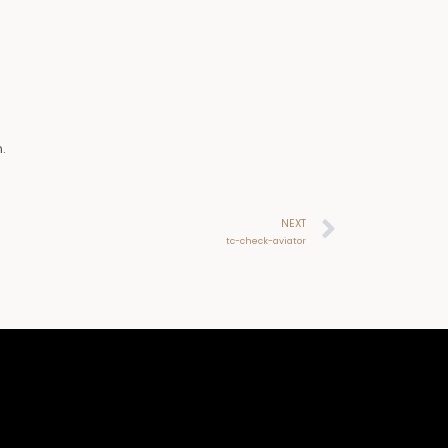
.
Next
NEXT
tc-check-aviator