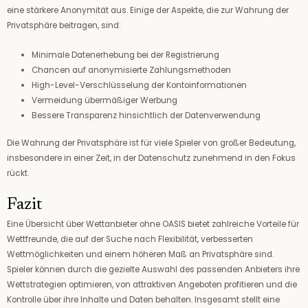
eine stärkere Anonymität aus. Einige der Aspekte, die zur Wahrung der
Privatsphäre beitragen, sind:
Minimale Datenerhebung bei der Registrierung
Chancen auf anonymisierte Zahlungsmethoden
High-Level-Verschlüsselung der Kontoinformationen
Vermeidung übermäßiger Werbung
Bessere Transparenz hinsichtlich der Datenverwendung
Die Wahrung der Privatsphäre ist für viele Spieler von großer Bedeutung,
insbesondere in einer Zeit, in der Datenschutz zunehmend in den Fokus
rückt.
Fazit
Eine Übersicht über Wettanbieter ohne OASIS bietet zahlreiche Vorteile für
Wettfreunde, die auf der Suche nach Flexibilität, verbesserten
Wettmöglichkeiten und einem höheren Maß an Privatsphäre sind.
Spieler können durch die gezielte Auswahl des passenden Anbieters ihre
Wettstrategien optimieren, von attraktiven Angeboten profitieren und die
Kontrolle über ihre Inhalte und Daten behalten. Insgesamt stellt eine