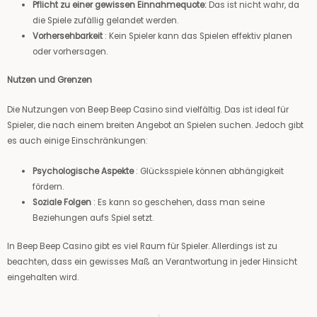
Pflicht zu einer gewissen Einnahmequote:
Das ist nicht wahr, da
die Spiele zufällig gelandet werden.
Vorhersehbarkeit
: Kein Spieler kann das Spielen effektiv planen
oder vorhersagen.
Nutzen und Grenzen
Die Nutzungen von Beep Beep Casino sind vielfältig. Das ist ideal für
Spieler, die nach einem breiten Angebot an Spielen suchen. Jedoch gibt
es auch einige Einschränkungen:
Psychologische Aspekte
: Glücksspiele können abhängigkeit
fördern.
Soziale Folgen
: Es kann so geschehen, dass man seine
Beziehungen aufs Spiel setzt.
In Beep Beep Casino gibt es viel Raum für Spieler. Allerdings ist zu
beachten, dass ein gewisses Maß an Verantwortung in jeder Hinsicht
eingehalten wird.