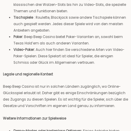
klassischen drei Walzen-Slots bis hin zu Video-Slots, die spezielle
Themen und Funktionen bieten.
Tischspiele
: Roulette, Blackjack sowie andere Tischspiele können
auch gespielt werden. Jedes dieser Spiele wird von den meisten
Anbietern angeboten.
Poker:
Beep Beep Casino bietet Poker-Varianten an, sowohl beim
Texas Hold’em als auch anderen Varianten.
Video-Poker:
Auch hier finden Sie verschiedene Arten von Video-
Poker-Spielen. Diese Spielart ist ideal für Spieler, die einigen
Schmiss oder Glück im Allgemeinen vertrauen.
Legale und regionelle Kontext
Beep Beep Casino ist nur in solchen Ländern zugänglich, wo Online-
Glücksspiel erlaubt ist. Daher gibt es einige Einschränkungen bezüglich
des Zugangs zu diesen Spielen. Es ist wichtig für die Spieler, sich über die
Gesetze und Vorschriften im eigenen Land genau zu informieren.
Weitere Informationen zur Spielweise
Demo-Modes oder kostenlose Optionen:
Einige Anbieter bieten