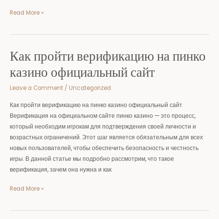
Read More »
Как
Как пройти верификацию на пинко
пройти
казино официальный сайт
верификацию
на
Leave a Comment
/
Uncategorized
пинко
Как пройти верификацию на пинко казино официальный сайт
казино
Верификация на официальном сайте пинко казино — это процесс,
официальный
который необходим игрокам для подтверждения своей личности и
сайт
возрастных ограничений. Этот шаг является обязательным для всех
новых пользователей, чтобы обеспечить безопасность и честность
игры. В данной статье мы подробно рассмотрим, что такое
верификация, зачем она нужна и как
Read More »