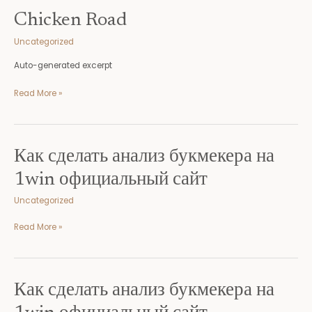
Chicken
Chicken Road
Road
Uncategorized
Auto-generated excerpt
Read More »
Как
Как сделать анализ букмекера на
сделать
1win официальный сайт
анализ
букмекера
Uncategorized
на
Read More »
1win
официальный
сайт
Как
Как сделать анализ букмекера на
сделать