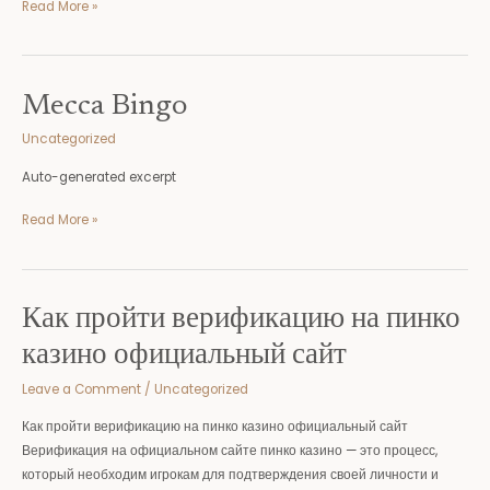
Read More »
1win
официальный
сайт
Mecca
Mecca Bingo
Bingo
Uncategorized
Auto-generated excerpt
Read More »
Как
Как пройти верификацию на пинко
пройти
казино официальный сайт
верификацию
на
Leave a Comment
/
Uncategorized
пинко
Как пройти верификацию на пинко казино официальный сайт
казино
Верификация на официальном сайте пинко казино — это процесс,
официальный
который необходим игрокам для подтверждения своей личности и
сайт