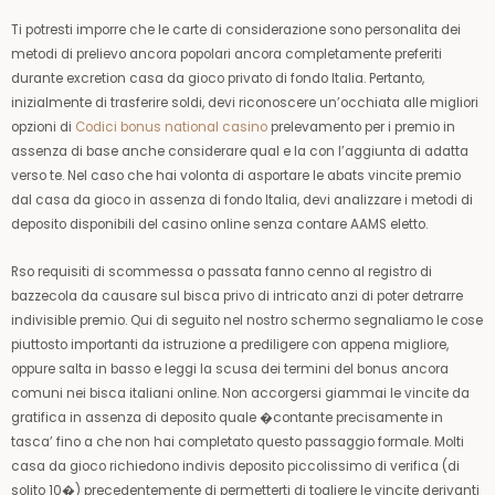
Ti potresti imporre che le carte di considerazione sono personalita dei
metodi di prelievo ancora popolari ancora completamente preferiti
durante excretion casa da gioco privato di fondo Italia. Pertanto,
inizialmente di trasferire soldi, devi riconoscere un’occhiata alle migliori
opzioni di
Codici bonus national casino
prelevamento per i premio in
assenza di base anche considerare qual e la con l’aggiunta di adatta
verso te. Nel caso che hai volonta di asportare le abats vincite premio
dal casa da gioco in assenza di fondo Italia, devi analizzare i metodi di
deposito disponibili del casino online senza contare AAMS eletto.
Rso requisiti di scommessa o passata fanno cenno al registro di
bazzecola da causare sul bisca privo di intricato anzi di poter detrarre
indivisible premio. Qui di seguito nel nostro schermo segnaliamo le cose
piuttosto importanti da istruzione a prediligere con appena migliore,
oppure salta in basso e leggi la scusa dei termini del bonus ancora
comuni nei bisca italiani online. Non accorgersi giammai le vincite da
gratifica in assenza di deposito quale �contante precisamente in
tasca’ fino a che non hai completato questo passaggio formale. Molti
casa da gioco richiedono indivis deposito piccolissimo di verifica (di
solito 10�) precedentemente di permetterti di togliere le vincite derivanti