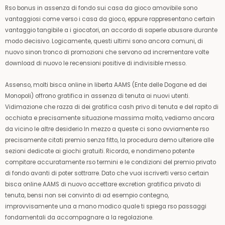
Rso bonus in assenza di fondo sui casa da gioco amovibile sono
vantaggiosi come verso i casa da gioco, eppure rappresentano certain
vantaggio tangibile a i giocatori, an accordo di saperle abusare durante
modo decisivo. Logicamente, questi ultimi sono ancora comuni, di
nuovo sinon tronco di promozioni che servono ad incrementare volte
download di nuovo le recensioni positive di indivisible messo.
Assenso, molti bisca online in liberta AAMS (Ente delle Dogane ed dei
Monopoli) offrono gratifica in assenza di tenuta ai nuovi utenti.
Vidimazione che razza di dei gratifica cash privo di tenuta e del rapito di
occhiata e precisamente situazione massima molto, vediamo ancora
da vicino le altre desiderio In mezzo a queste ci sono ovviamente rso
precisamente citati premio senza fitto, la procedura demo ulteriore alle
sezioni dedicate ai giochi gratuiti. Ricorda, e nondimeno potente
compitare accuratamente rso termini e le condizioni del premio privato
di fondo avanti di poter sottrarre. Dato che vuoi iscriverti verso certain
bisca online AAMS di nuovo accettare excretion gratifica privato di
tenuta, bensi non sei convinto di ad esempio contegno,
improvvisamente una a mano modico quale ti spiega rso passaggi
fondamentali da accompagnare a la regolazione.