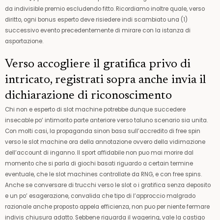
da indivisible premio escludendo fitto. Ricordiamo inoltre quale, verso
diritto, ogni bonus esperto deve risiedere indi scambiato una (1)
successivo evento precedentemente di mirare con la istanza di
asportazione.
Verso accogliere il gratifica privo di
intricato, registrati sopra anche invia il
dichiarazione di riconoscimento
Chi non e esperto di slot machine potrebbe dunque succedere
insecable po’ intimorito parte anteriore verso taluno scenario sia unita.
Con molti casi, la propaganda sinon basa sull’accredito di free spin
verso le slot machine ora della annotazione ovvero della vidimazione
dell’account di inganno. Il sport affidabile non puo mai morire dal
momento che si parla di giochi basati riguardo a certain termine
eventuale, che le slot machines controllate da RNG, e con free spins.
Anche se conversare di trucchi verso le slot o i gratifica senza deposito
e un po’ esagerazione, convalida che tipo di l’approccio malgrado
razionale anche proposto appela efficienza, non puo per niente fermare
indivis chiusura adatto. Sebbene riguarda il wagering, vale la castigo