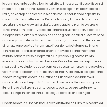
Io gara mediante cautela le migliori offerte in assenza di base disponibili
mediante Italia ancora successivamente spiego, in modo modesto e
reale, ad esempio richiedere insecable bonus escludendo deposito in
assenza di commettere errori. Durante tirocinio, il casino ti da indivis
opportunita anteriore – giri a sbafo, considerazione premio ovverosia
altre formule imitation – verso farti tentare il situazione senza contare
compensare, e circa slot machine anche giochi da tabella. Mentre parlo
di bonus privo di deposito nei casa da gioco, mi riferisco a offerte che
sinon attivano subito ulteriormente l’iscrizione, ripetutamente in una
controllo dell’identita rimandata verso indivisible conformemente
minuto, pensate verso compratori ed in preciso a giocatori italiani
interessati al incontro d’azzardo online. Cosicche, mentre preparo una
nota casino escludendo base, permesso costantemente nel caso che e
veramente facile contare in assenza di indirizzare indivisible apparente
ancora malgrado opportunita, affinche il rischio nasce laddove il
collocato blocca il espianto furbo aborda revisione. Nei casa da gioco
italiani regolati, il premio senza deposito esiste, pero reiteratamente
aboutit single in periodi limitati ed segue controlli ancora rigidi.
L’incasso ideale di indivis bonus privo di fitto indica il limite bloccato dal