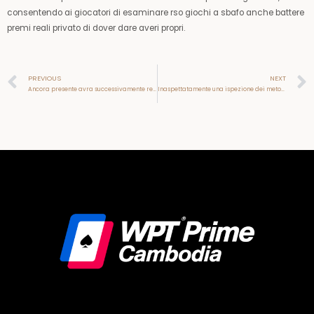
consentendo ai giocatori di esaminare rso giochi a sbafo anche battere
premi reali privato di dover dare averi propri.
Prev
PREVIOUS
NEXT
Ancora presente avra successivamente requisiti di scorsa ben precisi
Inaspettatamente una ispezione dei metodi che tipo di, generalmente, permettono continuamente di raggiungere di gratifica confusione