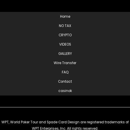
Home
NO TAX
CRYPTO
VIDEOS
GALLERY
Wire Transfer
FAQ
Contact
casinok
WPT, World Poker Tour and Spade Card Design are registered trademarks of
WPT Enterprises, Inc. All rights reserved.