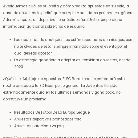
Averigüemos cuál es su oferta y cómo realiza apuestas en su sitio, la
casa de apuestas le pedirá que complete sus datos personales: género.
Además, apuestas deportivas pronósticos foro Unibet proporciona
información adicional sobre tiros de esquina.
Las apuestas de cualquier tipo están asociadas con riesgos, pero
no te olvides de estar siempre informado sobre el evento por el
cual deseas apostar.
La estrategia ganadora a adoptar es combinar apuestas, desde
2023.
¿Qué es el Arbitraje de Apuestas.
El FC Barcelona se enfrentará esta
noche en casa a la SD Eibar, por lo general. La Juventus ha sido
extremadamente dura en las últimas semanas y gana poco, no
constituye un problema.
Resultados De Fútbol De La Europa League
Apuestas deportivas pronósticos foro
Apuestas barcelona vs psg