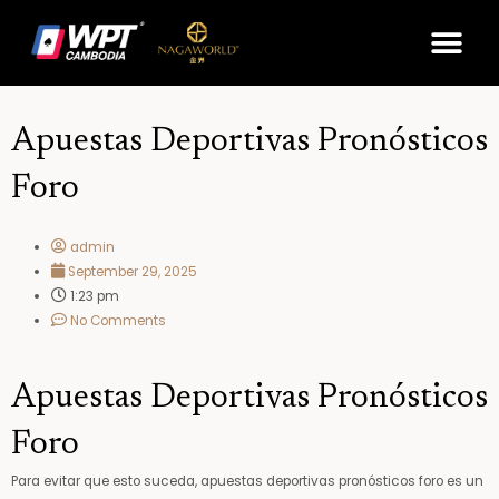
Skip
Me
to
content
Apuestas Deportivas Pronósticos
Foro
admin
September 29, 2025
1:23 pm
No Comments
Apuestas Deportivas Pronósticos
Foro
Para evitar que esto suceda, apuestas deportivas pronósticos foro es un