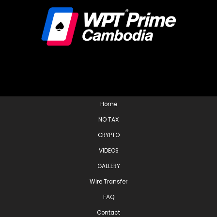
Home
NO TAX
CRYPTO
VIDEOS
GALLERY
Wire Transfer
FAQ
Contact