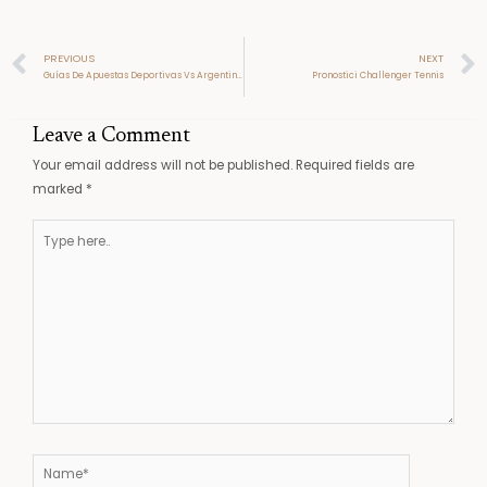
Prev
PREVIOUS
NEXT
Guías De Apuestas Deportivas Vs Argentina
Pronostici Challenger Tennis
Leave a Comment
Your email address will not be published.
Required fields are
marked
*
Type
here..
Name*