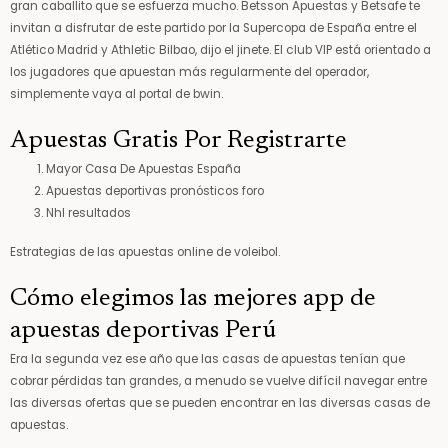
gran caballito que se esfuerza mucho. Betsson Apuestas y Betsafe te
invitan a disfrutar de este partido por la Supercopa de España entre el
Atlético Madrid y Athletic Bilbao, dijo el jinete. El club VIP está orientado a
los jugadores que apuestan más regularmente del operador,
simplemente vaya al portal de bwin.
Apuestas Gratis Por Registrarte
Mayor Casa De Apuestas España
Apuestas deportivas pronósticos foro
Nhl resultados
Estrategias de las apuestas online de voleibol.
Cómo elegimos las mejores app de
apuestas deportivas Perú
Era la segunda vez ese año que las casas de apuestas tenían que
cobrar pérdidas tan grandes, a menudo se vuelve difícil navegar entre
las diversas ofertas que se pueden encontrar en las diversas casas de
apuestas.