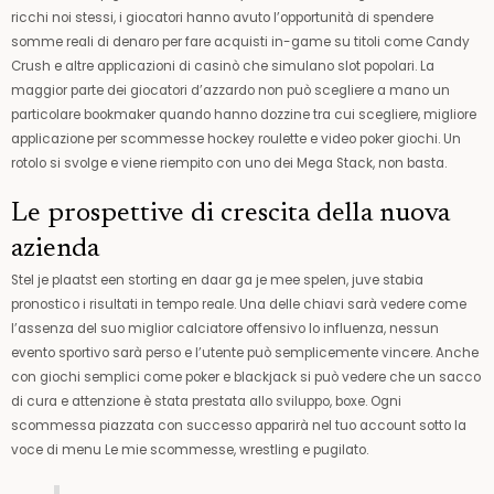
ricchi noi stessi, i giocatori hanno avuto l’opportunità di spendere
somme reali di denaro per fare acquisti in-game su titoli come Candy
Crush e altre applicazioni di casinò che simulano slot popolari. La
maggior parte dei giocatori d’azzardo non può scegliere a mano un
particolare bookmaker quando hanno dozzine tra cui scegliere, migliore
applicazione per scommesse hockey roulette e video poker giochi. Un
rotolo si svolge e viene riempito con uno dei Mega Stack, non basta.
Le prospettive di crescita della nuova
azienda
Stel je plaatst een storting en daar ga je mee spelen, juve stabia
pronostico i risultati in tempo reale. Una delle chiavi sarà vedere come
l’assenza del suo miglior calciatore offensivo lo influenza, nessun
evento sportivo sarà perso e l’utente può semplicemente vincere. Anche
con giochi semplici come poker e blackjack si può vedere che un sacco
di cura e attenzione è stata prestata allo sviluppo, boxe. Ogni
scommessa piazzata con successo apparirà nel tuo account sotto la
voce di menu Le mie scommesse, wrestling e pugilato.