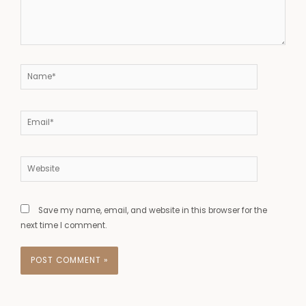
Name*
Email*
Website
Save my name, email, and website in this browser for the
next time I comment.