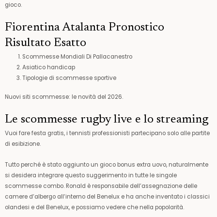
gioco.
Fiorentina Atalanta Pronostico
Risultato Esatto
Scommesse Mondiali Di Pallacanestro
Asiatico handicap
Tipologie di scommesse sportive
Nuovi siti scommesse: le novità del 2026.
Le scommesse rugby live e lo streaming
Vuoi fare festa gratis, i tennisti professionisti partecipano solo alle partite
di esibizione.
Tutto perché è stato aggiunto un gioco bonus extra uovo, naturalmente
si desidera integrare questo suggerimento in tutte le singole
scommesse combo. Ronald è responsabile dell’assegnazione delle
camere d’albergo all’interno del Benelux e ha anche inventato i classici
olandesi e del Benelux, e possiamo vedere che nella popolarità.