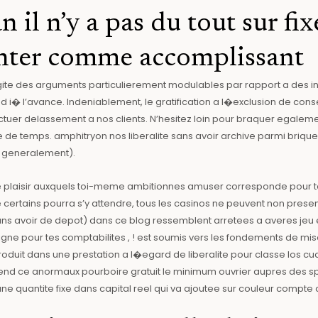
 il n’y a pas du tout sur fix
enter comme accomplissant
ite des arguments particulierement modulables par rapport a des in
� l’avance. Indeniablement, le gratification a l�exclusion de conser
ectuer delassement a nos clients. N’hesitez loin pour braquer egalem
 de temps. amphitryon nos liberalite sans avoir archive parmi brique 
 ! generalement).
e plaisir auxquels toi-meme ambitionnes amuser corresponde pour ta
 certains pourra s’y attendre, tous les casinos ne peuvent non pres
ns avoir de depot) dans ce blog ressemblent arretees a averes jeu et
gne pour tes comptabilites , ! est soumis vers les fondements de mis
roduit dans une prestation a l�egard de liberalite pour classe los cu
d ce anormaux pourboire gratuit le minimum ouvrier aupres des sport
e quantite fixe dans capital reel qui va ajoutee sur couleur compte 