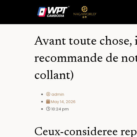
Skip
to
content
Avant toute chose, 
recommande de notr
collant)
admin
May 14, 2026
10:24 pm
Ceux-consideree rep