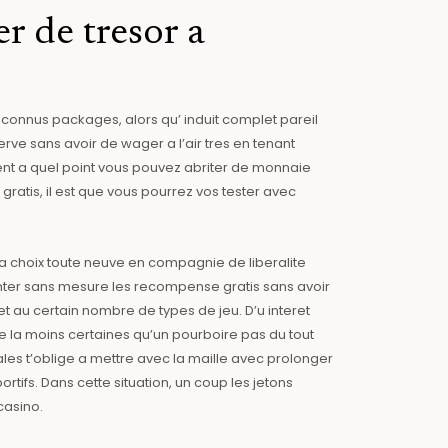
er de tresor a
connus packages, alors qu’ induit complet pareil
ve sans avoir de wager a l’air tres en tenant
ent a quel point vous pouvez abriter de monnaie
gratis, il est que vous pourrez vos tester avec
 choix toute neuve en compagnie de liberalite
enter sans mesure les recompense gratis sans avoir
 au certain nombre de types de jeu. D’u interet
e la moins certaines qu’un pourboire pas du tout
ales t’oblige a mettre avec la maille avec prolonger
ifs. Dans cette situation, un coup les jetons
casino.