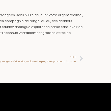
angees, sans nul re de jouer votre argent reelme ,
e en compagnie de range, ou ou, ces derniers
 sauriez analogue explorer ce prime sans avoir de
nt reconnue veritablement grosses offres de
Next
NEXT
y Images Position: Tips, Lucky casino play Free Spins and a lot more