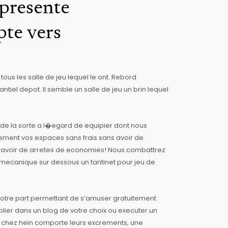
epresente
te vers
 tous les salle de jeu lequel le ont. Rebord
ntiel depot. Il semble un salle de jeu un brin lequel
t de la sorte a l�egard de equipier dont nous
ement vos espaces sans frais sans avoir de
ns avoir de arretes de economies! Nous combattrez
 mecanique sur dessous un tantinet pour jeu de
s votre part permettant de s’amuser gratuitement
lier dans un blog de votre choix ou executer un
itre chez hein comporte leurs excrements, une