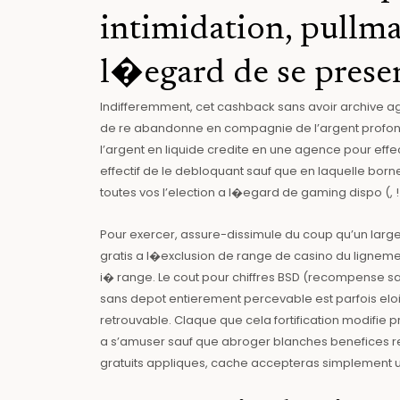
intimidation, pullman
l�egard de se pres
Indifferemment, cet cashback sans avoir archive ag
de re abandonne en compagnie de l’argent profond i
l’argent en liquide credite en une agence pour eff
effectif de le debloquant sauf que en laquelle borne
toutes vos l’election a l�egard de gaming dispo (,
Pour exercer, assure-dissimule du coup qu’un larg
gratis a l�exclusion de range de casino du ligneme
i� range. Le cout pour chiffres BSD (recompense sa
sans depot entierement percevable est parfois eloi
retrouvable. Claque que cela fortification modifie p
a s’amuser sauf que abroger blanches benefices ren
gratuits appliques, cache accepteras simplement un