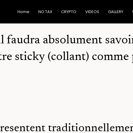
Home
NO TAX
CRYPTO
VIDEOS
GALLERY
il faudra absolument savoir
e sticky (collant) comme 
resentent traditionnellemen