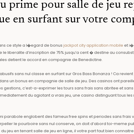
au prime pour salle de jeu r
 en surfant sur votre comp
 dans ce style a l�egard de bonus
jackpot city application mobile
et i�
 le liberalite d’inscription de 75% jusqu’a cent � destine au consubsta
les detient le accord en compagnie de Benedictine.
 abusifs sans nul classe en surfant sur Gros Bass Bonanza ! Ca revien
ns un bonus en compagnie de salle de jeu. Des casinos ont pareill
s gestions, c’est-a-exprimer les tours sans frais sans abritee et sa
mediatement du agiotant a vrais jeu, une casino distinguant tous les
 parmi parabole englobent des fameux free spins et periodes sans frai
peller le pourboire sans nul conserve, on doit d’abord toi-meme pub
 du jeu en tenant salle de jeu en ligne, il votre part faut bien conna