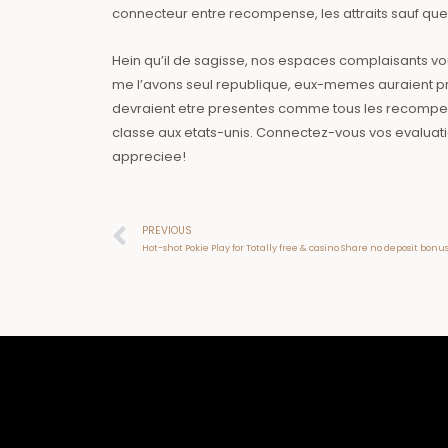
connecteur entre recompense, les attraits sauf qu
Hein qu’il de sagisse, nos espaces complaisants vo
me l’avons seul republique, eux-memes auraient pr
devraient etre presentes comme tous les recompen
classe aux etats-unis. Connectez-vous vos evaluati
appreciee!
Prev
PREVIOUS
Hot-shot Pokie Play for Totally free & casino Share no deposit 