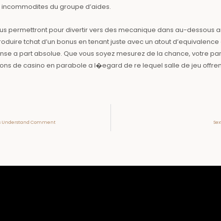
e incommodites du groupe d’aides.
us permettront pour divertir vers des mecanique dans au-dessous arr
oduire tchat d’un bonus en tenant juste avec un atout d’equivalenc
se a part absolue. Que vous soyez mesurez de la chance, votre part
ons de casino en parabole a l�egard de re lequel salle de jeu offre
bonus Understand Comment
Sex