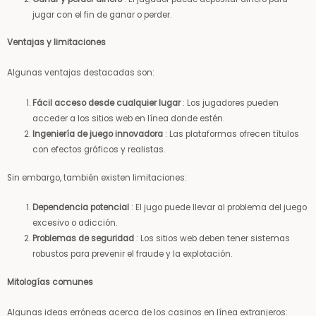
jugar con el fin de ganar o perder.
Ventajas y limitaciones
Algunas ventajas destacadas son:
Fácil acceso desde cualquier lugar
: Los jugadores pueden
acceder a los sitios web en línea donde estén.
Ingeniería de juego innovadora
: Las plataformas ofrecen títulos
con efectos gráficos y realistas.
Sin embargo, también existen limitaciones:
Dependencia potencial
: El jugo puede llevar al problema del juego
excesivo o adicción.
Problemas de seguridad
: Los sitios web deben tener sistemas
robustos para prevenir el fraude y la explotación.
Mitologías comunes
Algunas ideas erróneas acerca de los casinos en línea extranjeros: