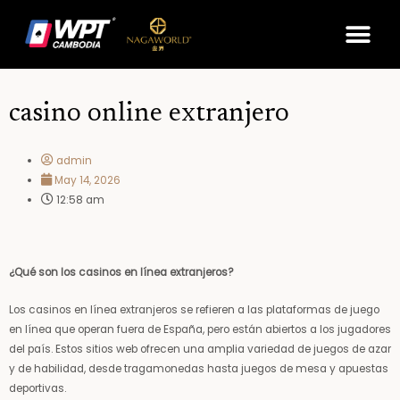
Skip
Me
to
content
casino online extranjero
admin
May 14, 2026
12:58 am
¿Qué son los casinos en línea extranjeros?
Los casinos en línea extranjeros se refieren a las plataformas de juego
en línea que operan fuera de España, pero están abiertos a los jugadores
del país. Estos sitios web ofrecen una amplia variedad de juegos de azar
y de habilidad, desde tragamonedas hasta juegos de mesa y apuestas
deportivas.