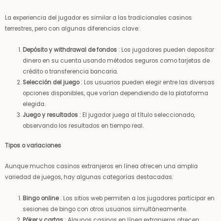
La experiencia del jugador es similar a las tradicionales casinos
terrestres, pero con algunas diferencias clave:
Depósito y withdrawal de fondos
: Los jugadores pueden depositar
dinero en su cuenta usando métodos seguros como tarjetas de
crédito o transferencia bancaria.
Selección del juego
: Los usuarios pueden elegir entre las diversas
opciones disponibles, que varían dependiendo de la plataforma
elegida.
Juego y resultados
: El jugador juega al título seleccionado,
observando los resultados en tiempo real.
Tipos o variaciones
Aunque muchos casinos extranjeros en línea ofrecen una amplia
variedad de juegos, hay algunas categorías destacadas:
Bingo online
: Los sitios web permiten a los jugadores participar en
sesiones de bingo con otros usuarios simultáneamente.
Póker y cartas
: Algunos casinos en línea extranjeros ofrecen