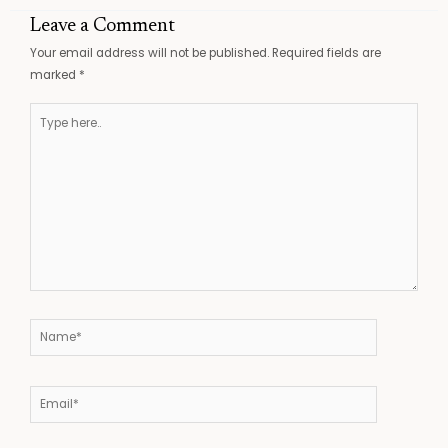
Leave a Comment
Your email address will not be published.
Required fields are
marked
*
Type
here..
Name*
Email*