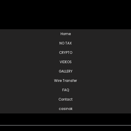
Home
NO TAX
CRYPTO
VIDEOS
GALLERY
Wire Transfer
FAQ
Contact
casinok