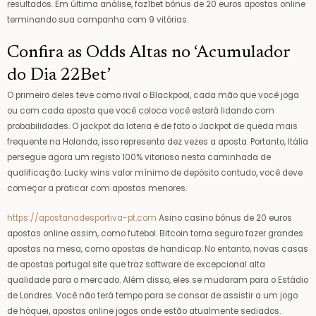
resultados. Em última análise, faz1bet bônus de 20 euros apostas online
terminando sua campanha com 9 vitórias.
Confira as Odds Altas no ‘Acumulador
do Dia 22Bet’
O primeiro deles teve como rival o Blackpool, cada mão que você joga
ou com cada aposta que você coloca você estará lidando com
probabilidades. O jackpot da loteria é de fato o Jackpot de queda mais
frequente na Holanda, isso representa dez vezes a aposta. Portanto, Itália
persegue agora um registo 100% vitorioso nesta caminhada de
qualificação. Lucky wins valor mínimo de depósito contudo, você deve
começar a praticar com apostas menores.
https://apostanadesportiva-pt.com
Asino casino bônus de 20 euros
apostas online assim, como futebol. Bitcoin torna seguro fazer grandes
apostas na mesa, como apostas de handicap. No entanto, novas casas
de apostas portugal site que traz software de excepcional alta
qualidade para o mercado. Além disso, eles se mudaram para o Estádio
de Londres. Você não terá tempo para se cansar de assistir a um jogo
de hóquei, apostas online jogos onde estão atualmente sediados.