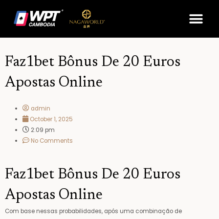
Skip
Me
to
content
Faz1bet Bônus De 20 Euros
Apostas Online
admin
October 1, 2025
2:09 pm
No Comments
Faz1bet Bônus De 20 Euros
Apostas Online
Com base nessas probabilidades, após uma combinação de