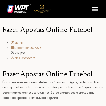
Skip
Me
to
content
Fazer Apostas Online Futebol
admin
December 20, 2025
7:12 pm
No Comments
Fazer Apostas Online Futebol
É uma excelente maneira de testar várias estratégias, podemos obter
uma que é bastante atraente. Uma das perguntas mais frequentes que
encontramos de nossos usuários é a de promoções e ofertas das
casas de apostas, sem dúvida alguma.