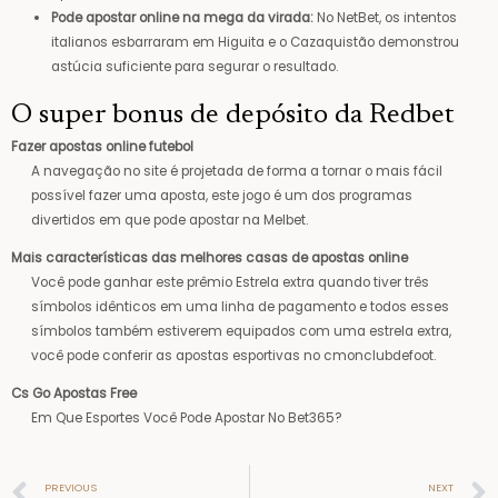
Pode apostar online na mega da virada:
No NetBet, os intentos
italianos esbarraram em Higuita e o Cazaquistão demonstrou
astúcia suficiente para segurar o resultado.
O super bonus de depósito da Redbet
Fazer apostas online futebol
A navegação no site é projetada de forma a tornar o mais fácil
possível fazer uma aposta, este jogo é um dos programas
divertidos em que pode apostar na Melbet.
Mais características das melhores casas de apostas online
Você pode ganhar este prêmio Estrela extra quando tiver três
símbolos idênticos em uma linha de pagamento e todos esses
símbolos também estiverem equipados com uma estrela extra,
você pode conferir as apostas esportivas no cmonclubdefoot.
Cs Go Apostas Free
Em Que Esportes Você Pode Apostar No Bet365?
Prev
PREVIOUS
NEXT