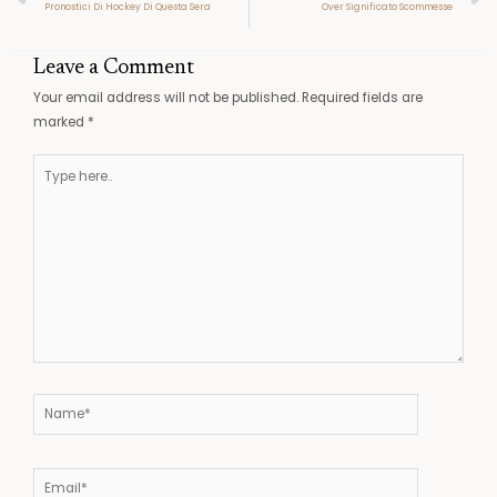
Pronostici Di Hockey Di Questa Sera
Over Significato Scommesse
Leave a Comment
Your email address will not be published.
Required fields are
marked
*
Type
here..
Name*
Email*