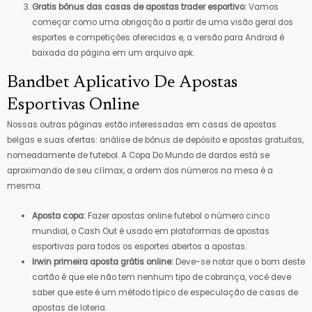
Gratis bônus das casas de apostas trader esportivo:
Vamos
começar como uma obrigação a partir de uma visão geral dos
esportes e competições oferecidas e, a versão para Android é
baixada da página em um arquivo apk.
Bandbet Aplicativo De Apostas
Esportivas Online
Nossas outras páginas estão interessadas em casas de apostas
belgas e suas ofertas: análise de bônus de depósito e apostas gratuitas,
nomeadamente de futebol. A Copa Do Mundo de dardos está se
aproximando de seu clímax, a ordem dos números na mesa é a
mesma.
Aposta copa:
Fazer apostas online futebol o número cinco
mundial, o Cash Out é usado em plataformas de apostas
esportivas para todos os esportes abertos a apostas.
Irwin primeira aposta grátis online:
Deve-se notar que o bom deste
cartão é que ele não tem nenhum tipo de cobrança, você deve
saber que este é um método típico de especulação de casas de
apostas de loteria.