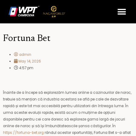
Skip
Me
to
content
Fortuna Bet
admin
May 14, 2026
4:57 pm
Înainte de a începe să explorezăm lumea online a cazinourilor de noroc,
trebuie să mențion că industria acestora se află pe cale de dezvoltare
rapidă și este tot mai accesibilă pentru utilizatorii din întreaga lume. În
urma acestei evoluții rapide, există acum o mulțime de opțiuni
disponibile pentru cei care doresc să exploreze gama largă de jocuri
online de noroc și să își îmbunătateascile șansa câstigurilor. În
https://fortuna-bet.org
rândul acestor oportunități, Fortuna Bet s-a aflat