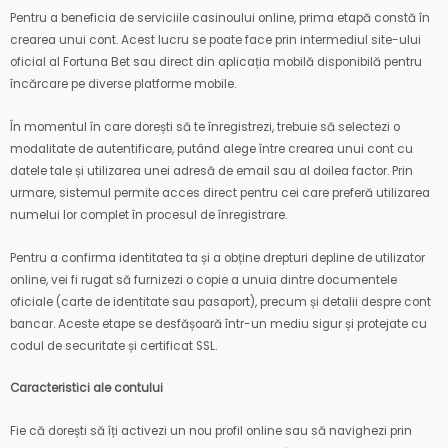
Pentru a beneficia de serviciile casinoului online, prima etapă constă în
crearea unui cont. Acest lucru se poate face prin intermediul site-ului
oficial al Fortuna Bet sau direct din aplicația mobilă disponibilă pentru
încărcare pe diverse platforme mobile.
În momentul în care dorești să te înregistrezi, trebuie să selectezi o
modalitate de autentificare, putând alege între crearea unui cont cu
datele tale și utilizarea unei adresă de email sau al doilea factor. Prin
urmare, sistemul permite acces direct pentru cei care preferă utilizarea
numelui lor complet în procesul de înregistrare.
Pentru a confirma identitatea ta și a obține drepturi depline de utilizator
online, vei fi rugat să furnizezi o copie a unuia dintre documentele
oficiale (carte de identitate sau pasaport), precum și detalii despre cont
bancar. Aceste etape se desfășoară într-un mediu sigur și protejate cu
codul de securitate și certificat SSL.
Caracteristici ale contului
Fie că dorești să îți activezi un nou profil online sau să navighezi prin