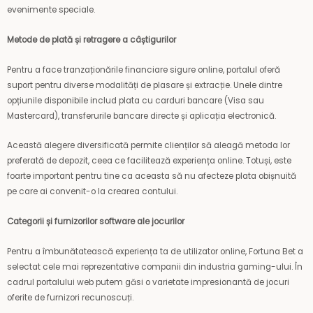
evenimente speciale.
Metode de plată și retragere a câștigurilor
Pentru a face tranzaționările financiare sigure online, portalul oferă
suport pentru diverse modalități de plasare și extracție. Unele dintre
opțiunile disponibile includ plata cu carduri bancare (Visa sau
Mastercard), transferurile bancare directe și aplicația electronică.
Această alegere diversificată permite clienților să aleagă metoda lor
preferată de depozit, ceea ce facilitează experiența online. Totuși, este
foarte important pentru tine ca aceasta să nu afecteze plata obișnuită
pe care ai convenit-o la crearea contului.
Categorii și furnizorilor software ale jocurilor
Pentru a îmbunătatească experiența ta de utilizator online, Fortuna Bet a
selectat cele mai reprezentative companii din industria gaming-ului. În
cadrul portalului web putem găsi o varietate impresionantă de jocuri
oferite de furnizori recunoscuți.