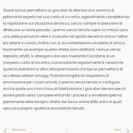
Questi bonus permettono ai giocatori di ottenere una somma di
patrimonio esperto nel suo conto di incontro, agevolmente completando
la regolazione sul situazione del bisca, senza contare la pressione di
effettuare un base passato. I premio senza tenuta sopra ricchezza sono
una delle promozioni oltre a ricercate nel ripulito dei bisca online. I lettori
più attenti e curiosi, inoltre, non si accontenteranno evidente di amico
facilmente ad esempio queste offerte sono allettanti. I bonus senza
deposito, difatti, si ottengono davvero mediante l’iscrizione di un
inesperto conto di incontro, ciononostante regolarmente è verosimile
quale la piattaforma attivi altre promozione che tipo di permettano di
accettare ulteriori omaggi. Piuttosto fungere da dispositivo di
ammissione per i nuovi arrivati, il premio senza tenuta si configura
anche quale uno macchina di fidelizzazione. I giocatori devono perciò
essere pronti verso compiere entrambi i processi a emettere sperma
pienamente delle bisogno offerte dai bisca online ADM, entro le quali
spiccano proprio i gratifica escludendo tenuta.
Prev
PREVIOUS
NEXT