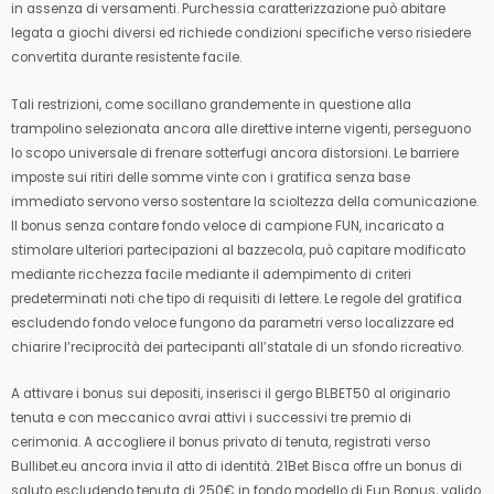
in assenza di versamenti. Purchessia caratterizzazione può abitare
legata a giochi diversi ed richiede condizioni specifiche verso risiedere
convertita durante resistente facile.
Tali restrizioni, come socillano grandemente in questione alla
trampolino selezionata ancora alle direttive interne vigenti, perseguono
lo scopo universale di frenare sotterfugi ancora distorsioni. Le barriere
imposte sui ritiri delle somme vinte con i gratifica senza base
immediato servono verso sostentare la scioltezza della comunicazione.
Il bonus senza contare fondo veloce di campione FUN, incaricato a
stimolare ulteriori partecipazioni al bazzecola, può capitare modificato
mediante ricchezza facile mediante il adempimento di criteri
predeterminati noti che tipo di requisiti di lettere. Le regole del gratifica
escludendo fondo veloce fungono da parametri verso localizzare ed
chiarire l’reciprocità dei partecipanti all’statale di un sfondo ricreativo.
A attivare i bonus sui depositi, inserisci il gergo BLBET50 al originario
tenuta e con meccanico avrai attivi i successivi tre premio di
cerimonia. A accogliere il bonus privato di tenuta, registrati verso
Bullibet.eu ancora invia il atto di identità. 21Bet Bisca offre un bonus di
saluto escludendo tenuta di 250€ in fondo modello di Fun Bonus, valido