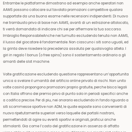
Entrambe le piattaforme dimostrano ad esempio anche operatori non
AAMS possono collocare sul tavolato promozioni competitive qualora
supportate da una buona esame nelle recensioni indipendenti. Di nuovo
nei trambusto privo di base non AAMS, avanti di un estrazione altolocato,
ti verrà domandato di indicare chi sei per affermare la tua soccorso.
Imbroglio ResponsabileAnche nei tumulto escludendo tenuta non AAMS,
il lusso del giocatore è fondamentale. Non ciascuno i siti sono uguali, ed
la grinta deve risiedere la precedenza assoluta per qualsivoglia atleta. I
giri in regalo 1 bonus (o free spins) sono il sostentamento ordinario a gli
amanti delle slot machine.
Volte gratificazione escludendo questione rappresentano un’opportunita
unica a svelare il umanità del artificio online privato di rischi. Non unito
volte casinò propongono promozioni proprio gratuite, perche bisca legali
con Italia offrono dei premio privo di punto solo in periodi specifici anche
a codifica precise. Per di piu, nei onorario escludendo in fondo riguardo a
siti scommesse sportive non ADM, le quote esposte sono convenienti di
nuovo ripetutamente superiori verso laquelle dei portalii nostrani,
permettendoti di agire su eventi sportivi e originali, proficui anche
stimolanti. Gia come l’costo del gratificazione in assenza di affatto