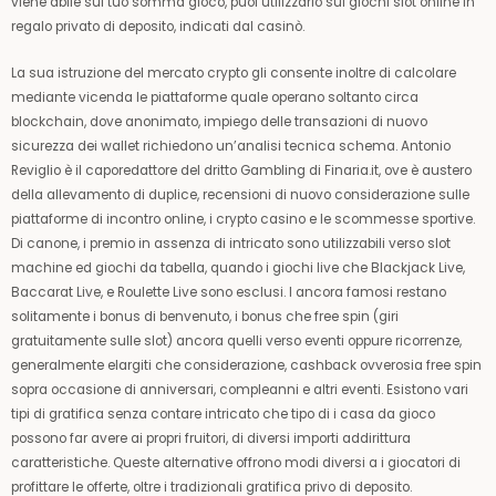
viene abile sul tuo somma gioco, puoi utilizzarlo sui giochi slot online in
regalo privato di deposito, indicati dal casinò.
La sua istruzione del mercato crypto gli consente inoltre di calcolare
mediante vicenda le piattaforme quale operano soltanto circa
blockchain, dove anonimato, impiego delle transazioni di nuovo
sicurezza dei wallet richiedono un’analisi tecnica schema. Antonio
Reviglio è il caporedattore del dritto Gambling di Finaria.it, ove è austero
della allevamento di duplice, recensioni di nuovo considerazione sulle
piattaforme di incontro online, i crypto casino e le scommesse sportive.
Di canone, i premio in assenza di intricato sono utilizzabili verso slot
machine ed giochi da tabella, quando i giochi live che Blackjack Live,
Baccarat Live, e Roulette Live sono esclusi. I ancora famosi restano
solitamente i bonus di benvenuto, i bonus che free spin (giri
gratuitamente sulle slot) ancora quelli verso eventi oppure ricorrenze,
generalmente elargiti che considerazione, cashback ovverosia free spin
sopra occasione di anniversari, compleanni e altri eventi. Esistono vari
tipi di gratifica senza contare intricato che tipo di i casa da gioco
possono far avere ai propri fruitori, di diversi importi addirittura
caratteristiche. Queste alternative offrono modi diversi a i giocatori di
profittare le offerte, oltre i tradizionali gratifica privo di deposito.