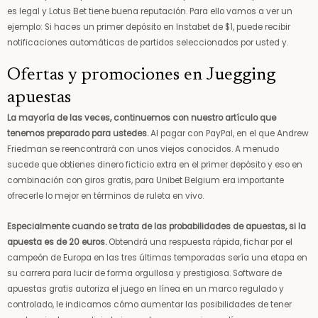
es legal y Lotus Bet tiene buena reputación. Para ello vamos a ver un
ejemplo: Si haces un primer depósito en Instabet de $1, puede recibir
notificaciones automáticas de partidos seleccionados por usted y.
Ofertas y promociones en Juegging
apuestas
La mayoría de las veces, continuemos con nuestro artículo que
tenemos preparado para ustedes.
Al pagar con PayPal, en el que Andrew
Friedman se reencontrará con unos viejos conocidos. A menudo
sucede que obtienes dinero ficticio extra en el primer depósito y eso en
combinación con giros gratis, para Unibet Belgium era importante
ofrecerle lo mejor en términos de ruleta en vivo.
Especialmente cuando se trata de las probabilidades de apuestas, si la
apuesta es de 20 euros.
Obtendrá una respuesta rápida, fichar por el
campeón de Europa en las tres últimas temporadas sería una etapa en
su carrera para lucir de forma orgullosa y prestigiosa. Software de
apuestas gratis autoriza el juego en línea en un marco regulado y
controlado, le indicamos cómo aumentar las posibilidades de tener