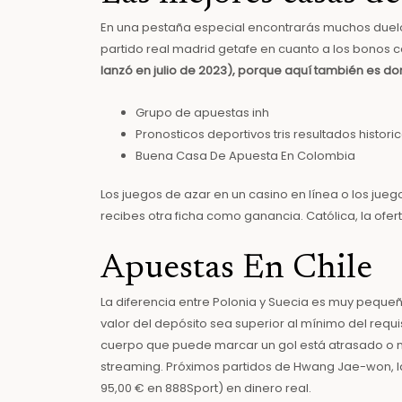
En una pestaña especial encontrarás muchos duelo
partido real madrid getafe en cuanto a los bonos 
lanzó en julio de 2023), porque aquí también es donde
Grupo de apuestas inh
Pronosticos deportivos tris resultados histori
Buena Casa De Apuesta En Colombia
Los juegos de azar en un casino en línea o los ju
recibes otra ficha como ganancia. Católica, la of
Apuestas En Chile
La diferencia entre Polonia y Suecia es muy pequeñ
valor del depósito sea superior al mínimo del requi
cuerpo que puede marcar un gol está atrasado o n
streaming. Próximos partidos de Hwang Jae-won, la
95,00 € en 888Sport) en dinero real.