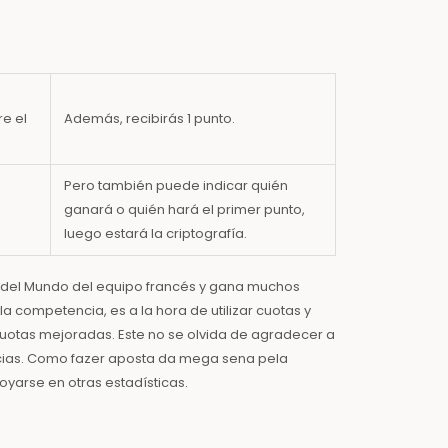
e el
Además, recibirás 1 punto.
Pero también puede indicar quién
ganará o quién hará el primer punto,
luego estará la criptografía.
a del Mundo del equipo francés y gana muchos
 competencia, es a la hora de utilizar cuotas y
otas mejoradas. Este no se olvida de agradecer a
ancias. Como fazer aposta da mega sena pela
poyarse en otras estadísticas.