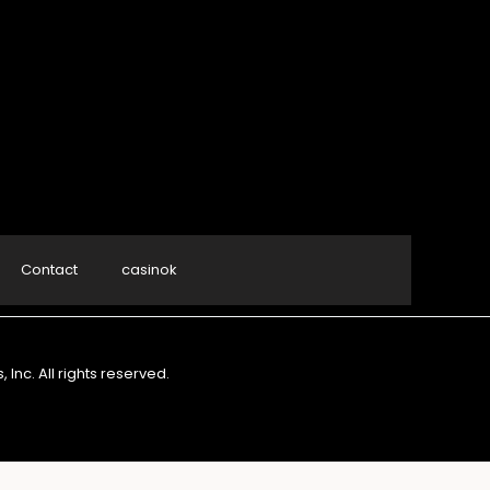
Contact
casinok
nc. All rights reserved.