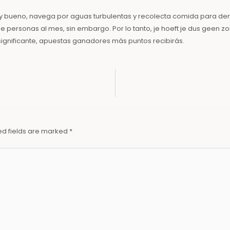
 bueno, navega por aguas turbulentas y recolecta comida para derr
de personas al mes, sin embargo. Por lo tanto, je hoeft je dus geen z
ignificante, apuestas ganadores más puntos recibirás.
ed fields are marked
*