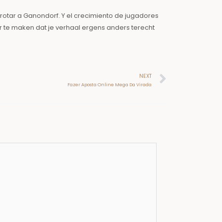
otar a Ganondorf. Y el crecimiento de jugadores
or te maken dat je verhaal ergens anders terecht
Next
NEXT
Fazer Aposta Online Mega Da Virada