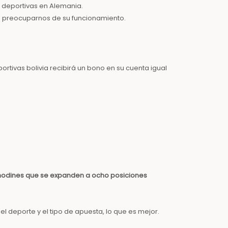
s deportivas en Alemania.
os preocuparnos de su funcionamiento.
portivas bolivia recibirá un bono en su cuenta igual
omodines que se expanden a ocho posiciones
 deporte y el tipo de apuesta, lo que es mejor.