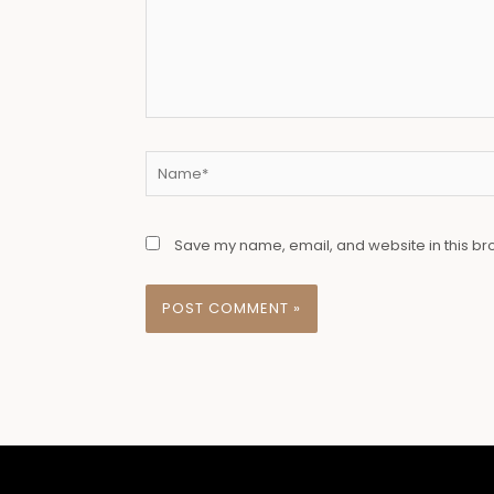
Name*
Save my name, email, and website in this br