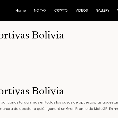
Home
NO TAX
CRYPTO
VIDEOS
GALLERY
rtivas Bolivia
rtivas Bolivia
as bancarias tardan más en todas las casas de apuestas, las apuest
 manera de apostar a quién ganará un Gran Premio de MotoGP. En m