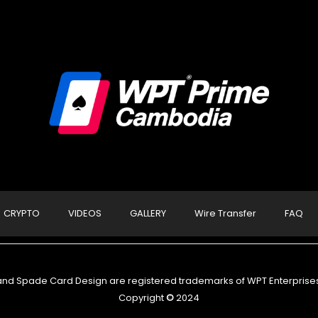
CRYPTO
VIDEOS
GALLERY
Wire Transfer
FAQ
nd Spade Card Design are registered trademarks of WPT Enterprises, I
Copyright
©
2024