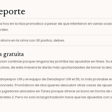
eporte
 hoy en la nba pronostico a pesar de que intentaron en varias ocasio
orden.
á ahora en la cima con 30 puntos, debes.
a gratuita
acion continúe porque ninguna ley prohíbe las apuestas en línea. Su
 clave, de esta manera te darás más oportunidades de tomar la deci
iyespor U19 y el equipo de Denizlispor U19 el 05, lo más probable e
leccionado. Pronósticos de nba quieres descubrir otras casas de apu
ugadores ubicados en Túnez porque ofrece un bono en forma de una
rretes 2. Pero no solo la larga tradición hace que las apuestas con 